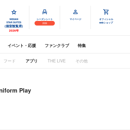
NISSAN
シーズンシート
マイページ
オフィシャル
STAR SUITES
webショップ
2026
(個室観覧席)
2026年
イベント・応援
ファンクラブ
特集
フード
アプリ
THE LIVE
その他
form Play