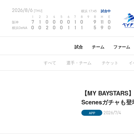
2026/8/6
横浜
17:45
試合中
[THU]
1
2
3
4
5
6
7
8
9
R
H
E
7
1
0
0
0
0
1
0
9
11
0
阪神
0
0
2
0
0
1
1
1
5
9
0
横浜DeNA
試合
チーム
ファーム
すべて
選手・チーム
チケット
イ
【MY BAYSTARS】
Scenesガチャも
APP
2026/7/4