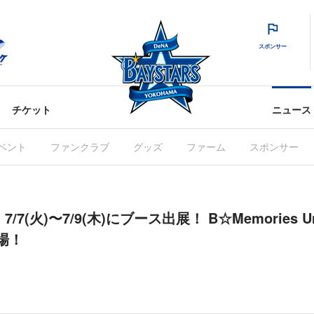
スポンサー
チケット
ニュース
ベント
ファンクラブ
グッズ
ファーム
スポンサー
 7/7(火)〜7/9(木)にブース出展！ B☆Memories Uni
登場！