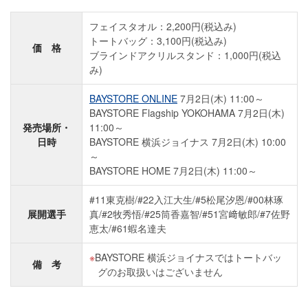
フェイスタオル：2,200円(税込み)
トートバッグ：3,100円(税込み)
価 格
ブラインドアクリルスタンド：1,000円(税込
み)
BAYSTORE ONLINE
7月2日(木) 11:00～
BAYSTORE Flagship YOKOHAMA 7月2日(木)
発売場所・
11:00～
日時
BAYSTORE 横浜ジョイナス 7月2日(木) 10:00
～
BAYSTORE HOME 7月2日(木) 11:00～
#11東克樹/#22入江大生/#5松尾汐恩/#00林琢
展開選手
真/#2牧秀悟/#25筒香嘉智/#51宮﨑敏郎/#7佐野
恵太/#61蝦名達夫
BAYSTORE 横浜ジョイナスではトートバッ
備 考
グのお取扱いはございません