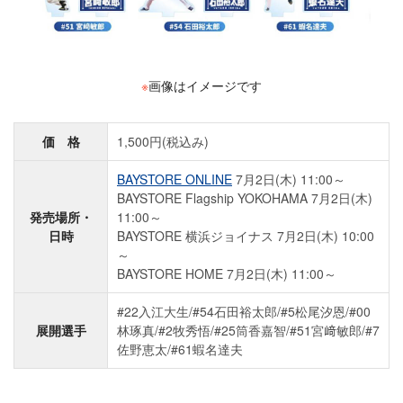
※
画像はイメージです
価 格
1,500円(税込み)
BAYSTORE ONLINE
7月2日(木) 11:00～
BAYSTORE Flagship YOKOHAMA 7月2日(木)
発売場所・
11:00～
日時
BAYSTORE 横浜ジョイナス 7月2日(木) 10:00
～
BAYSTORE HOME 7月2日(木) 11:00～
#22入江大生/#54石田裕太郎/#5松尾汐恩/#00
展開選手
林琢真/#2牧秀悟/#25筒香嘉智/#51宮﨑敏郎/#7
佐野恵太/#61蝦名達夫