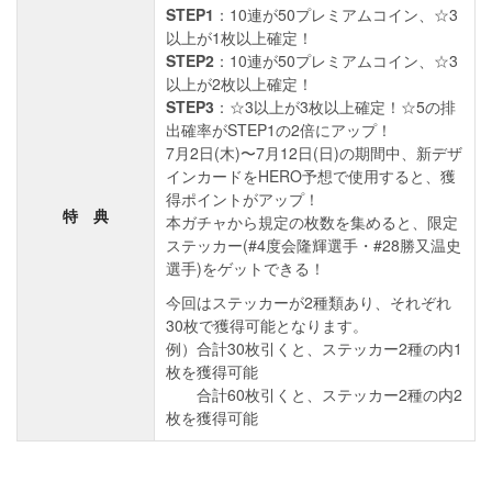
STEP1
：10連が50プレミアムコイン、☆3
以上が1枚以上確定！
STEP2
：10連が50プレミアムコイン、☆3
以上が2枚以上確定！
STEP3
：☆3以上が3枚以上確定！☆5の排
出確率がSTEP1の2倍にアップ！
7月2日(木)〜7月12日(日)の期間中、新デザ
インカードをHERO予想で使用すると、獲
得ポイントがアップ！
特 典
本ガチャから規定の枚数を集めると、限定
ステッカー(#4度会隆輝選手・#28勝又温史
選手)をゲットできる！
今回はステッカーが2種類あり、それぞれ
30枚で獲得可能となります。
例）合計30枚引くと、ステッカー2種の内1
枚を獲得可能
合計60枚引くと、ステッカー2種の内2
枚を獲得可能