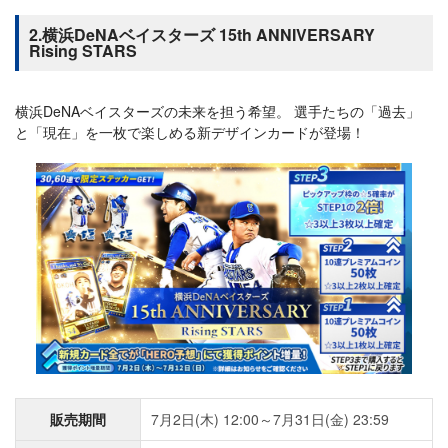
2.横浜DeNAベイスターズ 15th ANNIVERSARY
Rising STARS
横浜DeNAベイスターズの未来を担う希望。 選手たちの「過去」
と「現在」を一枚で楽しめる新デザインカードが登場！
販売期間
7月2日(木) 12:00～7月31日(金) 23:59