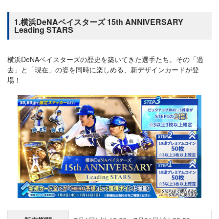
1.横浜DeNAベイスターズ 15th ANNIVERSARY
Leading STARS
横浜DeNAベイスターズの歴史を築いてきた選手たち。その「過
去」と「現在」の姿を同時に楽しめる、新デザインカードが登
場！