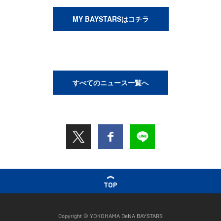
MY BAYSTARSはコチラ
すべてのニュース一覧へ
TOP
Copyright © YOKOHAMA DeNA BAYSTARS