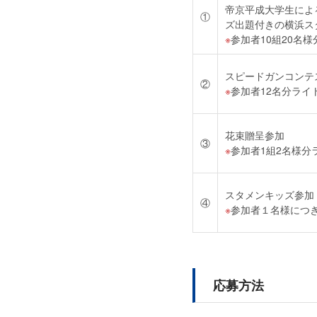
帝京平成大学生によ
①
ズ出題付きの横浜ス
参加者10組20名
スピードガンコンテ
②
参加者12名分ラ
花束贈呈参加
③
参加者1組2名様
スタメンキッズ参加
④
参加者１名様につ
応募方法