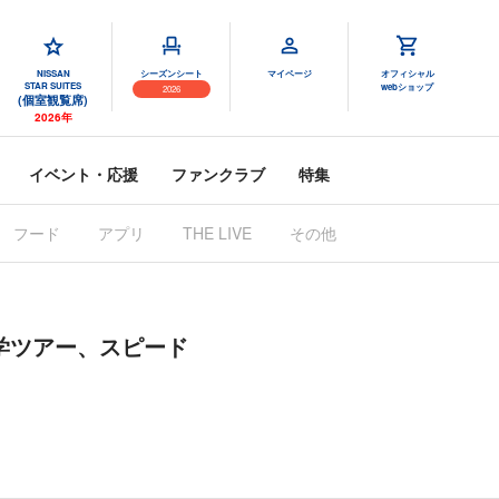
NISSAN
シーズンシート
マイページ
オフィシャル
STAR SUITES
webショップ
2026
(個室観覧席)
2026年
イベント・応援
ファンクラブ
特集
フード
アプリ
THE LIVE
その他
見学ツアー、スピード