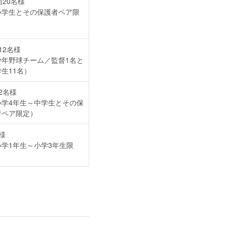
組20名様
小学生とその保護者ペア限
）
12名様
少年野球チーム／監督1名と
生11名）
2名様
小学4年生～中学生とその保
者ペア限定）
様
小学1年生～小学3年生限
）