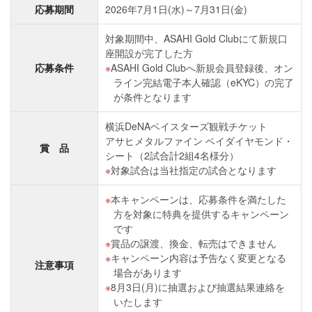
応募期間
2026年7月1日(水)～7月31日(金)
対象期間中、ASAHI Gold Clubにて新規口
座開設が完了した方
応募条件
ASAHI Gold Clubへ新規会員登録後、オン
ライン完結電子本人確認（eKYC）の完了
が条件となります
横浜DeNAベイスターズ観戦チケット
アサヒメタルファイン ベイダイヤモンド・
賞 品
シート（2試合計2組4名様分）
対象試合は当社指定の試合となります
本キャンペーンは、応募条件を満たした
方を対象に特典を提供するキャンペーン
です
賞品の譲渡、換金、転売はできません
キャンペーン内容は予告なく変更となる
注意事項
場合があります
8月3日(月)に抽選および抽選結果連絡を
いたします