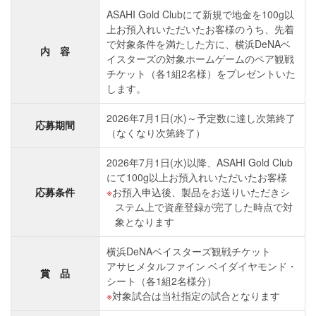
ASAHI Gold Clubにて新規で地金を100g以
上お預入れいただいたお客様のうち、先着
で対象条件を満たした方に、横浜DeNAベ
内 容
イスターズの対象ホームゲームのペア観戦
チケット（各1組2名様）をプレゼントいた
します。
2026年7月1日(水)～予定数に達し次第終了
応募期間
（なくなり次第終了）
2026年7月1日(水)以降、ASAHI Gold Club
にて100g以上お預入れいただいたお客様
応募条件
お預入申込後、製品をお送りいただきシ
ステム上で資産登録が完了した時点で対
象となります
横浜DeNAベイスターズ観戦チケット
アサヒメタルファイン ベイダイヤモンド・
賞 品
シート（各1組2名様分）
対象試合は当社指定の試合となります