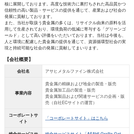
核に展開しております。高度な技術力に裏打ちされた高品質かつ
信頼性の高い製品・サービスの提供を通じて、産業および社会の
発展に貢献しております。
また、当社が取扱う貴金属の多くは、リサイクル由来の原料を活
用して生産されており、環境負荷の低減に寄与する「グリーンゴ
ールド」として高い評価をいただいております。当社は今後も、
人と環境に配慮した貴金属の提供を通じて、資源循環型社会の実
現と持続可能な社会の発展に貢献してまいります。
【会社概要】
会社名
アサヒメタルファイン株式会社
貴金属の精錬および地金の製造・販売
貴金属加工品の製造・販売
事業内容
貴金属製品および関連サービスの企画・販
売（自社ECサイトの運営）
コーポレートサ
「コーポレートサイト」はこちら
イト
総合サービスサ
総合サービスサイト「ASAHI Grellia Gat