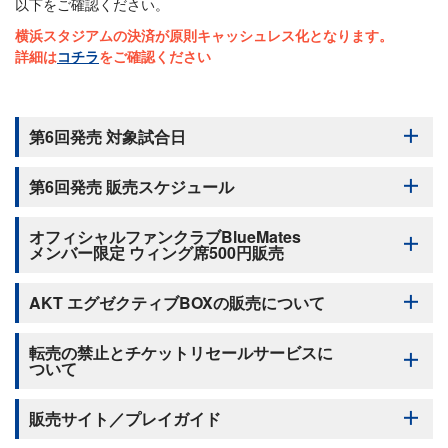
以下をご確認ください。
横浜スタジアムの決済が原則キャッシュレス化となります。
詳細は
コチラ
をご確認ください
第6回発売 対象試合日
第6回発売 販売スケジュール
オフィシャルファンクラブBlueMates
チケットは下記の順番にて販売いたします。
メンバー限定 ウィング席500円販売
（0）ベイチケ抽選販売
第6回発売は抽選対象試合はございません。
AKT エグゼクティブBOXの販売について
オフィシャルファンクラブBlueMatesメンバーを対象に、ウィング
（1）ベイチケ先行先着販売（7月13日(月) 12:00〜）
席のうち後方エリアのみ、「ローソンチケット」にて500円にて販
シーズンシートご契約者様対象
転売の禁止とチケットリセールサービスに
売いたします。
オフィシャルファンクラブ BlueMatesメンバー対象
ついて
在庫がなくなり次第終了となりますので、あらかじめご了承くだ
2026年シーズンより、車椅子利用者・介助者チケットも(1)先行
さい。
先着販売から販売開始いたします
販売サイト／プレイガイド
なお別途手数料がかかります。その他詳細は以下をご確認くださ
また、2026年シーズンより、その他のお座席と同じページから
転売の禁止について
い。
ご購入いただけます。