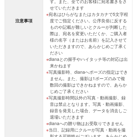
す。また、全てのお客様に宛名書きをさ
せていただきます
宛名はひらがなまたはカタカナで5文字程
注意事項
度でご指定ください。公序良俗に反する
ものや記載が難しいとクルーが判断した
際は、宛名を変更いただくか、ご購入者
様の名字（またはお名前）を記入させて
いただきますので、あらかじめご了承く
ださい
dianaとの握手やハイタッチ等の対応は出
来かねます
写真撮影時、dianaへポーズの指定はでき
ません。また、撮影は1ポーズのみで複
数回の撮影はできかねますので、あらか
じめご了承ください
写真撮影時間以外の写真・動画撮影、録
音は禁止となります。写真・動画撮影、
録音を発見した場合、データを消去しご
退場いただきます
dianaへの贈り物はお受取りできません
当日、記録用にクルーが写真・動画を撮
影する可能性がございます。あらかじめ