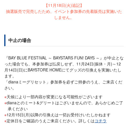
【11月18日(火)追記】
抽選販売で完売したため、イベント参加券の先着販売は実施いた
しません。
中止の場合
『BAY BLUE FESTIVAL ～ BAYSTARS FUN! DAYS ～』が中止とな
った場合でも、本参加券は払戻しせず、11月24日(振休・月)～12
月14日(日)にBAYSTORE HOMEにてグッズの引換えを実施いたし
ます。
「dianaミーグリセット」参加券を必ずご持参のうえ、ご来店くだ
さい。
天候により一部内容が変更になる可能性がございます
dianaとのミート&グリートはございませんので、あらかじめご了
承ください
12月15日(月)以降の引換えは一切お受付けいたしかねます
定休日をご確認のうえご来店ください。詳しくは
コチラ