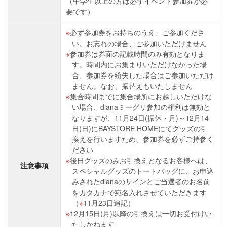
（中学生以上の方は必ずイベント参加券が必
要です）
必ず参加券をお持ちのうえ、ご参加くださ
い。お忘れの場合、ご参加いただけません
参加券は券面の記載時間のみ有効となりま
す。時間内にお集まりいただけなかった場
合、参加券を紛失した場合はご参加いただけ
ません。なお、振替えもいたしません
集合時間までに集合場所にお越しいただけな
い場合、dianaミーグリ参加の権利は無効と
なりますが、11月24日(振休・月)～12月14
日(日)にBAYSTORE HOMEにてグッズの引
換えを行いますため、参加券を必ずご持参く
ださい
後日グッズのみお引換えとなるお客様へは、
注意事項
スペシャルグッズのトートバッグに、お申込
みされたdianaのサインとご当選者のお名前
をカタカナで宛名入れさせていただきます
（
※
11月23日追記）
12月15日(月)以降の引換えは一切お受付けい
たしかねます