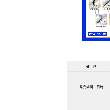
価 格
発売場所・日時