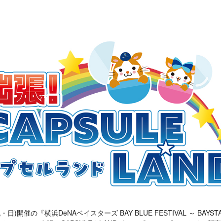
・日)開催の『横浜DeNAベイスターズ BAY BLUE FESTIVAL ～ BAYSTAR