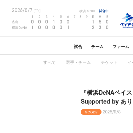
2026/8/7
横浜
18:00
試合中
[FRI]
1
2
3
4
5
6
7
8
9
R
H
E
0
0
0
1
0
0
1
5
0
広島
1
0
0
0
0
1
2
3
0
横浜DeNA
試合
チーム
ファーム
すべて
選手・チーム
チケット
イ
『横浜DeNAベイスターズ
Supported b
GOODS
2025/11/8