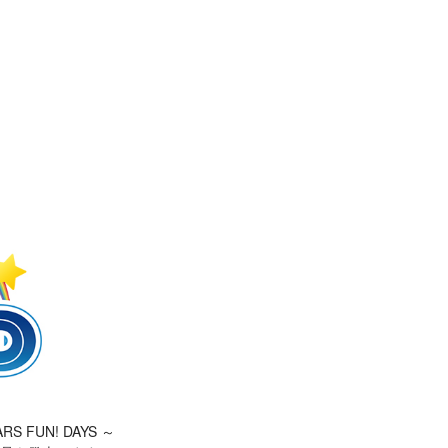
S FUN! DAYS ～