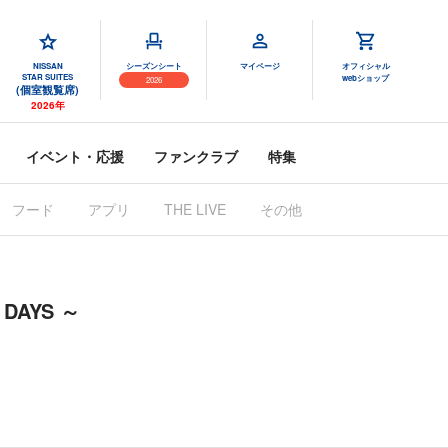
NISSAN
シーズンシート
マイページ
オフィシャル
STAR SUITES
webショップ
2026
(個室観覧席)
2026年
イベント・応援
ファンクラブ
特集
フード
アプリ
THE LIVE
その他
 DAYS ～