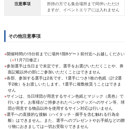
注意事項
所持の方でも集合場所まで同伴いただけ
ますが、イベントエリアには入れません
その他注意事項
開催時間の15分前までに場外1階8ゲート前付近へお越しください
（
※
11月7日修正）
参加選手は当日まで未定です。選手をお選びいただくことや、券
面記載以外の部にご参加いただくことはできません
各部、参加する選手は2名です。1選手につき1枚の色紙（計:2選
手2枚）をお渡しいたします。1選手に複数枚貰うことはできま
せん
サインは、当日球団が用意するサイン色紙とマジック（黒色）で
行います。お客様がご持参されたペンやグッズへのサイン等、球
団が用意する物品以外を使用するサイン対応は行いません
選手への直接的な接触（ハイタッチ・握手を含む触れる行為全
般）はできません。また、選手へのプレゼントやお手紙などの贈
り物におきましては一切お受取りできません