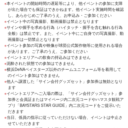
本イベントの開始時間の遅延等により、他イベントの参加に支障
が出た場合でも保証はできかねます。他イベント実施時間を確認
し、あらかじめご了承のうえ、お申込み・ご参加ください
イベント中の写真撮影、動画撮影は禁止となります
サインや握手を求める行為（ハイタッチ・握手を含む触れる行為
全般）は禁止です。また、イベント中にご自身での写真撮影、動
画撮影は一切禁止となります
イベント参加の写真や映像が球団公式製作物等に使用される場合
があります。ご了承のうえ、ご参加ください
イベントエリアへの飲食の持込みはできません
泥酔された状態での参加はできません
横浜DeNAベイスターズ以外のチームユニフォーム等を着用して
のイベント参加はできません
他人へ譲渡した「サイン会付グッズセット」参加券は無効となり
ます
イベントエリアへご入場の際は、「サイン会付グッズセット」参
加券と会員証またはマイページ内二次元コードやハマスタ観戦ア
プリ「BAYSTARS STAR GUIDE」内二次元コードをご提示いた
だきます
当日、係員の指示に従っていただけない場合、イベントは中止さ
せていただきます