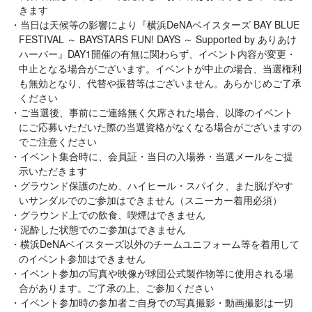
きます
当日は天候等の影響により『横浜DeNAベイスターズ BAY BLUE
FESTIVAL ～ BAYSTARS FUN! DAYS ～ Supported by ありあけ
ハーバー』DAY1開催の有無に関わらず、イベント内容が変更・
中止となる場合がございます。イベントが中止の場合、当選権利
も無効となり、代替や振替等はございません。あらかじめご了承
ください
ご当選後、事前にご連絡無く欠席された場合、以降のイベント
にご応募いただいた際の当選資格がなくなる場合がございますの
でご注意ください
イベント集合時に、会員証・当日の入場券・当選メールをご提
示いただきます
グラウンド保護のため、ハイヒール・スパイク、また脱げやす
いサンダルでのご参加はできません（スニーカー着用必須）
グラウンド上での飲食、喫煙はできません
泥酔した状態でのご参加はできません
横浜DeNAベイスターズ以外のチームユニフォーム等を着用して
のイベント参加はできません
イベント参加の写真や映像が球団公式製作物等に使用される場
合があります。ご了承の上、ご参加ください
イベント参加時の参加者ご自身での写真撮影・動画撮影は一切