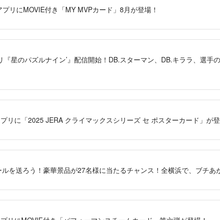
S」アプリにMOVIE付き「MY MVPカード」8月が登場！
『星のパズルナイン’』配信開始！DB.スターマン、DB.キララ、選手
」アプリに「2025 JERA クライマックスシリーズ セ ポスターカード」が
らエールを送ろう！豪華景品が27名様に当たるチャンス！全横浜で、ブチあが
S」アプリにMOVIE付き「パフォーマンスチームカード」第六弾が登場！