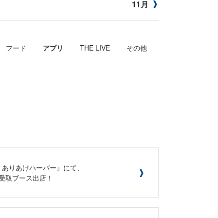
11月
フード
アプリ
THE LIVE
その他
ted by ありあけハーバー』にて、
ド受取ブース出店！