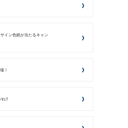
のサイン色紙が当たるキャン
登場！
れ!!