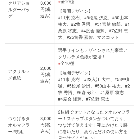
全10種
クリアショ
3,000
円(税
ルダーバッ
【展開デザイン】
込み)
グ
#11東 克樹、#5松尾 汐恩、#50山本
祐大、#2牧 秀悟、#51宮﨑 敏郎、#1
桑原 将志、#4度会 隆輝、#7佐野 恵
太、#25筒香 嘉智、マスコット
選手サインもデザインされた豪華ア
クリルラメ色紙が登場！
全10種
2,000
アクリルラ
【展開デザイン】
円(税
メ色紙
#11東 克樹、#22入江 大生、#53中川
込み)
颯、#5松尾 汐恩、#50山本 祐大、#2
牧 秀悟、#6森 敬斗、#1桑原 将志、
#4度会 隆輝、#7佐野 恵太
2枚組でセットとなったタオルマフラ
つなげるタ
3,000
ー！スナップボタンがついており、
円(税
オルマフラ
つなげて使えます！鞄にかけたり腰
込み)
ー2枚組
に巻いたり、あなただけの使い方を
見つけてください！