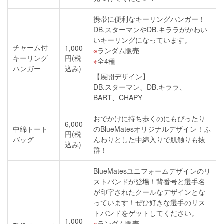
携帯に便利なキーリングハンガー！
DB.スターマンやDB.キララがかわい
いキーリングになっています。
チャーム付
1,000
ランダム販売
キーリング
円(税
全4種
ハンガー
込み)
【展開デザイン】
DB.スターマン、DB.キララ、
BART、CHAPY
おでかけに持ち歩くのにもぴったり
6,000
中綿トート
のBlueMatesオリジナルデザイン！ふ
円(税
バッグ
んわりとした中綿入りで肌触りも抜
込み)
群！
BlueMatesユニフォームデザインのリ
ストバンドが登場！背番号と選手名
が印字されたクールなデザインとな
っています！ぜひ好きな選手のリス
トバンドをゲットしてください。
1,000
ランダム販売