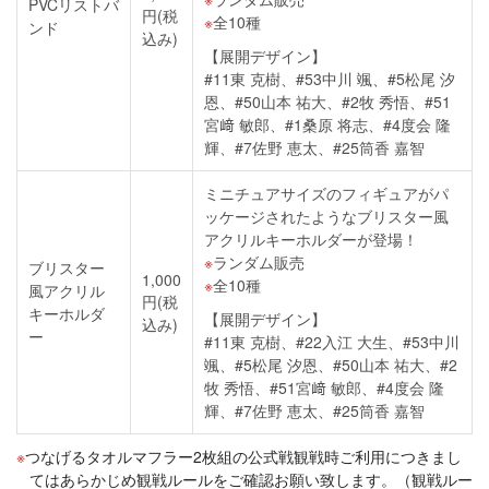
PVCリストバ
円(税
全10種
ンド
込み)
【展開デザイン】
#11東 克樹、#53中川 颯、#5松尾 汐
恩、#50山本 祐大、#2牧 秀悟、#51
宮﨑 敏郎、#1桑原 将志、#4度会 隆
輝、#7佐野 恵太、#25筒香 嘉智
ミニチュアサイズのフィギュアがパ
ッケージされたようなブリスター風
アクリルキーホルダーが登場！
ランダム販売
ブリスター
1,000
全10種
風アクリル
円(税
キーホルダ
【展開デザイン】
込み)
ー
#11東 克樹、#22入江 大生、#53中川
颯、#5松尾 汐恩、#50山本 祐大、#2
牧 秀悟、#51宮﨑 敏郎、#4度会 隆
輝、#7佐野 恵太、#25筒香 嘉智
つなげるタオルマフラー2枚組の公式戦観戦時ご利用につきまし
てはあらかじめ観戦ルールをご確認お願い致します。（観戦ルー