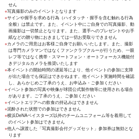
せん
写真撮影のみのイベントとなります
サインや握手を求める行為（ハイタッチ・握手を含む触れる行為
全般）は禁止です。また、イベント中にご自身での写真撮影、動
画撮影は一切禁止となります。また、選手へのプレゼントやお手
紙などの贈り物におきましては一切お受取りできません
カメラのご用意はお客様ご自身でお願いいたします。また、撮影
は専門カメラマンではなくファンクラブクルーが行うため、一眼
レフ等ではなく携帯・スマートフォン・オートフォーカス機能付
きデジタルカメラを推奨いたします
本イベントの開始時間の遅延等により、他イベントの参加に支障
が出た場合でも保証はできかねます。他イベント実施時間を確認
し、あらかじめご了承のうえ、お申込み・ご参加ください
イベント参加の写真や映像が球団公式製作物等に使用される場合
があります。ご了承のうえ、ご参加ください
イベントエリアへの飲食の持込みはできません
泥酔された状態での参加はできません
横浜DeNAベイスターズ以外のチームユニフォーム等を着用して
のイベント参加はできません
他人へ譲渡した「写真撮影会付グッズセット」参加券は無効とな
ります