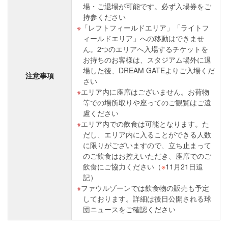
場・ご退場が可能です。必ず入場券をご
持参ください
「レフトフィールドエリア」「ライトフ
ィールドエリア」への移動はできませ
ん。2つのエリアへ入場するチケットを
お持ちのお客様は、スタジアム場外に退
場した後、DREAM GATEよりご入場くだ
注意事項
さい
エリア内に座席はございません。お荷物
等での場所取りや座ってのご観覧はご遠
慮ください
エリア内での飲食は可能となります。た
だし、エリア内に入ることができる人数
に限りがございますので、立ち止まって
のご飲食はお控えいただき、座席でのご
飲食にご協力ください（
※
11月21日追
記）
ファウルゾーンでは飲食物の販売も予定
しております。詳細は後日公開される球
団ニュースをご確認ください