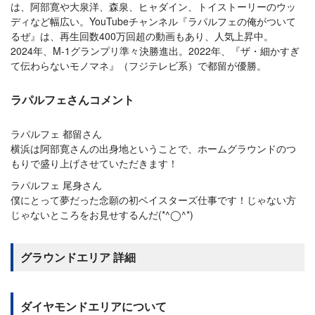
は、阿部寛や大泉洋、森泉、ヒャダイン、トイストーリーのウッ
ディなど幅広い。YouTubeチャンネル『ラパルフェの俺がついて
るぜ』は、再生回数400万回超の動画もあり、人気上昇中。
2024年、M-1グランプリ準々決勝進出。2022年、『ザ・細かすぎ
て伝わらないモノマネ』（フジテレビ系）で都留が優勝。
ラパルフェさんコメント
ラパルフェ 都留さん
横浜は阿部寛さんの出身地ということで、ホームグラウンドのつ
もりで盛り上げさせていただきます！
ラパルフェ 尾身さん
僕にとって夢だった念願の初ベイスターズ仕事です！じゃない方
じゃないところをお見せするんだ(*^◯^*)
グラウンドエリア 詳細
ダイヤモンドエリアについて