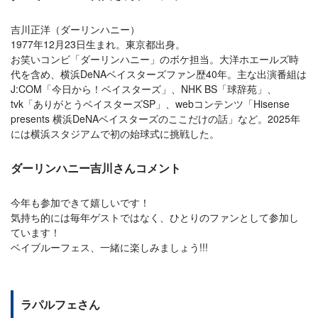
吉川正洋（ダーリンハニー）
1977年12月23日生まれ。東京都出身。
お笑いコンビ「ダーリンハニー」のボケ担当。大洋ホエールズ時
代を含め、横浜DeNAベイスターズファン歴40年。主な出演番組は
J:COM「今日から！ベイスターズ」、NHK BS「球辞苑」、
tvk「ありがとうベイスターズSP」、webコンテンツ「Hisense
presents 横浜DeNAベイスターズのここだけの話」など。2025年
には横浜スタジアムで初の始球式に挑戦した。
ダーリンハニー吉川さんコメント
今年も参加できて嬉しいです！
気持ち的には毎年ゲストではなく、ひとりのファンとして参加し
ています！
ベイブルーフェス、一緒に楽しみましょう!!!
ラパルフェさん