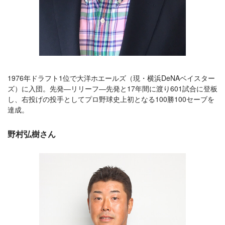
1976年ドラフト1位で大洋ホエールズ（現・横浜DeNAベイスター
ズ）に入団。先発―リリーフ―先発と17年間に渡り601試合に登板
し、右投げの投手としてプロ野球史上初となる100勝100セーブを
達成。
野村弘樹さん