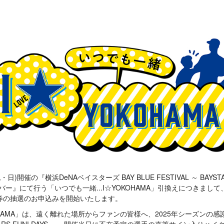
・日)開催の『横浜DeNAベイスターズ BAY BLUE FESTIVAL ～ BAYSTAR
あけハーバー』にて行う「いつでも一緒...I☆YOKOHAMA」引換えにつきま
り引換券の抽選のお申込みを開始いたします。
KOHAMA」は、遠く離れた場所からファンの皆様へ、2025年シーズンの
 BAYSTARS FUN! DAYS ～』開催当日に不在予定の選手の直筆サイン入