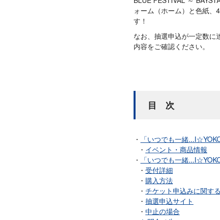
ォーム（ホーム）と色紙、
す！
なお、抽選申込が一定数に達
内容をご確認ください。
目 次
「いつでも一緒...I☆YOK
イベント・商品情報
「いつでも一緒...I☆YO
受付詳細
購入方法
チケット申込みに関す
抽選申込サイト
中止の場合