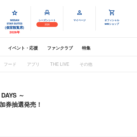
NISSAN
シーズンシート
マイページ
オフィシャル
STAR SUITES
webショップ
2026
(個室観覧席)
2026年
イベント・応援
ファンクラブ
特集
フード
アプリ
THE LIVE
その他
 DAYS ～
A参加券抽選発売！