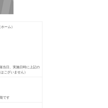
（ホーム）
YS ～』開催当日、実施日時に上記の
しはございません）
能です