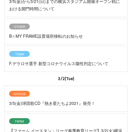
3/5(金)から3/21(日)までの横浜スタジアム開催オープン戦に
おける開門時間について
OTHER
B☆MY FRAME設置場所移転のお知らせ
TEAM
F.デラロサ選手 新型コロナウイルス陽性判定について
3/2(Tue)
GOODS
3/5(金)球団歌CD『熱き星たちよ2021』発売！
FARM
【ファーム イースタン・リーグ春季教育リーグ】3/2(火)横浜