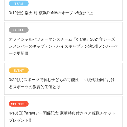
TEAM
3/12(金) 楽天 対 横浜DeNAのオープン戦は中止
OTHER
オフィシャルパフォーマンスチーム「diana」2021年シーズ
ンメンバーのキャプテン・バイスキャプテン決定!!メンバーペ
ージ更新!!!
EVENT
3/22(月)スポーツで育む子どもの可能性 ～現代社会におけ
るスポーツの教育的価値とは～
SPONSOR
4/18(日)Paraviデー開催記念 豪華特典付きペア観戦チケット
プレゼント!!