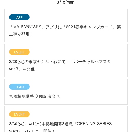
3/15(Mon)
APP
「MY BAYSTARS」アプリに「2021春季キャンプカード」第
二弾が登場！
EVENT
3/30(火)の東京ヤクルト戦にて、「バーチャルハマスタ
ver.3」を開催！
TEAM
宮國椋丞選手 入団記者会見
EVENT
3/30(火)～4/1(木)本拠地開幕3連戦『OPENING SERIES
2021』セレモニー開催！