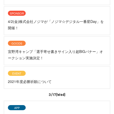
SPONSOR
4/2(金)株式会社ノジマが「ノジマ☆デジタル一番星Day」を
開催！
GOODS
宜野湾キャンプ「選手寄せ書きサイン入り超BIGバナー」オ
ークション実施決定！
EVENT
2021年度必勝祈願について
3/17(Wed)
APP