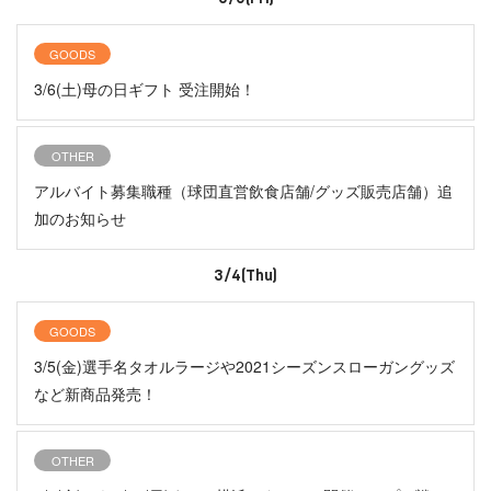
GOODS
3/6(土)母の日ギフト 受注開始！
OTHER
アルバイト募集職種（球団直営飲食店舗/グッズ販売店舗）追
加のお知らせ
3/4(Thu)
GOODS
3/5(金)選手名タオルラージや2021シーズンスローガングッズ
など新商品発売！
OTHER