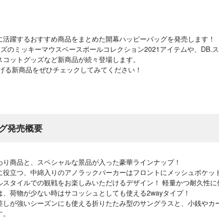
に活躍するおすすめ商品をまとめた開幕ハッピーバッグを発売します！
ーズのミッキーマウスベースボールコレクション2021アイテムや、DB.ス
スコットグッズなど新商品が続々登場します。
上げる新商品をぜひチェックしてみてください！
グ発売概要
わり商品と、スペシャルな景品が入った豪華ラインナップ！
に役立つ、中綿入りのアノラックパーカーはフロントにメッシュポケッ
ルスタイルでの観戦をお楽しみいただけるデザイン！ 軽量かつ耐久性に
、荷物が少ない時はサコッシュとしても使える2wayタイプ！
差しが強いシーズンにも使える折りたたみ型のサングラスと、小銭やカ
す。