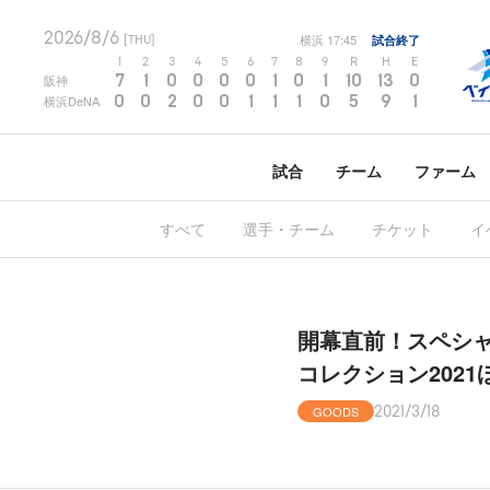
2026/8/6
横浜
17:45
試合終了
[THU]
1
2
3
4
5
6
7
8
9
R
H
E
7
1
0
0
0
0
1
0
1
10
13
0
阪神
0
0
2
0
0
1
1
1
0
5
9
1
横浜DeNA
試合
チーム
ファーム
すべて
選手・チーム
チケット
イ
開幕直前！スペシ
コレクション202
GOODS
2021/3/18