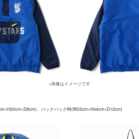
※
画像はイメージです
m×H20cm×D8cm)、バックパック時(W33cm×H44cm×D12cm)