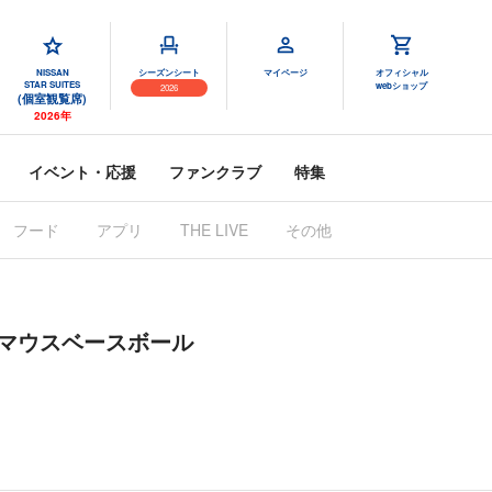
NISSAN
シーズンシート
マイページ
オフィシャル
STAR SUITES
webショップ
2026
(個室観覧席)
2026年
イベント・応援
ファンクラブ
特集
フード
アプリ
THE LIVE
その他
マウスベースボール