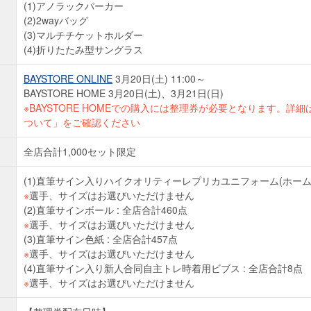
(1)アノラックパーカー
(2)2wayバッグ
(3)マルチチケットホルダー
(4)折りたたみ型サングラス
BAYSTORE ONLINE
3月20日(土) 11:00～
BAYSTORE HOME 3月20日(土)、3月21日(日)
※BAYSTORE HOMEでの購入には整理券が必要となります。詳
ついて」をご確認ください
全店合計1,000セット限定
(1)直筆サイン入りハイクオリティーレプリカユニフォーム(ホーム) 
※
選手、サイズはお選びいただけません
(2)直筆サインボール : 全店合計460点
※
選手、サイズはお選びいただけません
(3)直筆サイン色紙 : 全店合計457点
※
選手、サイズはお選びいただけません
(4)直筆サイン入り新人合同自主トレ時着用ビブス : 全店合計8点
※
選手、サイズはお選びいただけません