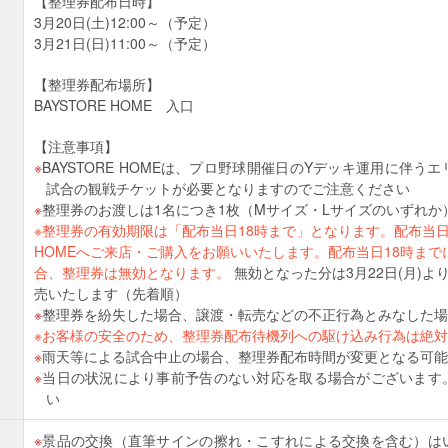
【整理券配布日時】
3月20日(土)12:00～（予定）
3月21日(日)11:00～（予定）
【整理券配布場所】
BAYSTORE HOME 入口
【注意事項】
BAYSTORE HOMEは、プロ野球開催日のYデッキ運用に伴
試合の観戦チケットが必要となりますのでご注意ください
て
整理券のお渡しは1名につき1枚（Mサイズ・Lサイズのいずれか
※整理券の有効期限は「配布当日18時まで」となります。配布当日18
HOMEへご来店・ご購入をお願いいたします。配布当日18時ま
合、整理券は無効となります。
無効となった分は3月22日(月)よりB
売いたします（先着順）
整理券を紛失した場合、譲渡・転売などの不正行為とみなした場
※お客様の安全のため、整理券配布待機列への駆け込み行為は絶
雨天等による試合中止の場合、整理券配布時間が変更となる可能
当日の状況により事前予告のない対応を取る場合がございます
い
景品の交換（直筆サインの擦れ・こすれによる交換を含む）は