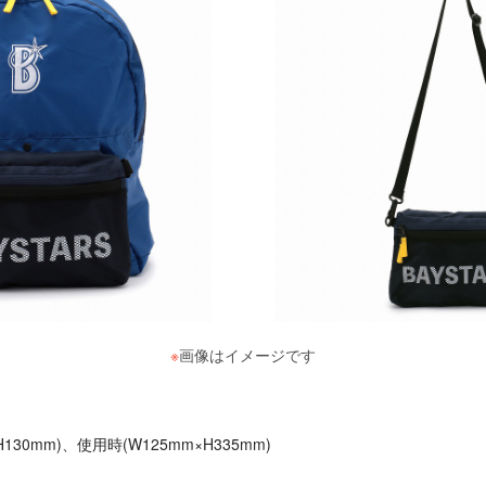
※
画像はイメージです
】
H130mm)、使用時(W125mm×H335mm)