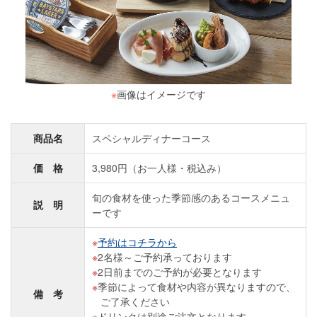
※
画像はイメージです
商品名
スペシャルディナーコース
価 格
3,980円（お一人様・税込み）
旬の食材を使った季節感のあるコースメニュ
説 明
ーです
予約はコチラから
2名様～ご予約承っております
2日前までのご予約が必要となります
季節によって食材や内容が異なりますので、
備 考
ご了承ください
ドリンクは別途ご注文となります