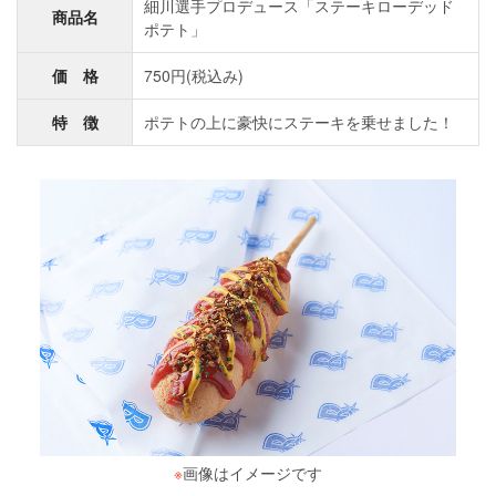
細川選手プロデュース「ステーキローデッド
商品名
ポテト」
価 格
750円(税込み)
特 徴
ポテトの上に豪快にステーキを乗せました！
※
画像はイメージです