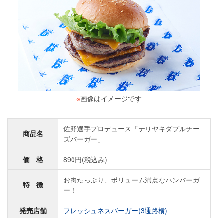
※
画像はイメージです
佐野選手プロデュース「テリヤキダブルチー
商品名
ズバーガー」
価 格
890円(税込み)
お肉たっぷり、ボリューム満点なハンバーガ
特 徴
ー！
発売店舗
フレッシュネスバーガー(3通路横)