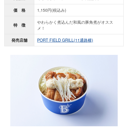
価 格
1,150円(税込み)
やわらかく煮込んだ和風の豚角煮がオスス
特 徴
メ！
発売店舗
PORT FIELD GRILL(11通路横)