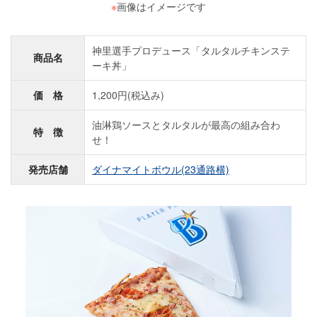
※
画像はイメージです
神里選手プロデュース「タルタルチキンステ
商品名
ーキ丼」
価 格
1,200円(税込み)
油淋鶏ソースとタルタルが最高の組み合わ
特 徴
せ！
発売店舗
ダイナマイトボウル(23通路横)