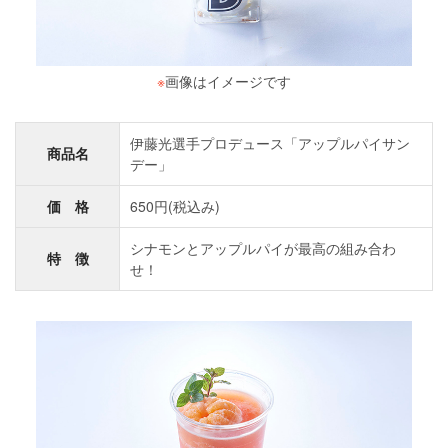
※
画像はイメージです
伊藤光選手プロデュース「アップルパイサン
商品名
デー」
価 格
650円(税込み)
シナモンとアップルパイが最高の組み合わ
特 徴
せ！