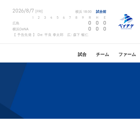
2026/8/7
横浜
18:00
試合前
[FRI]
1
2
3
4
5
6
7
8
9
R
H
E
0
0
0
広島
0
0
0
横浜DeNA
【 予告先発 】 De: 平良 拳太郎 広: 森下 暢仁
試合
チーム
ファーム