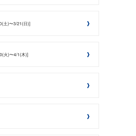
〜3/21(日)]
火)〜4/1(木)]