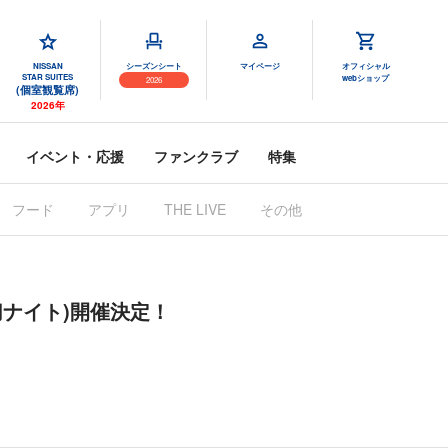
NISSAN
シーズンシート
マイページ
オフィシャル
STAR SUITES
webショップ
2026
(個室観覧席)
2026年
イベント・応援
ファンクラブ
特集
フード
アプリ
THE LIVE
その他
ナイト)開催決定！