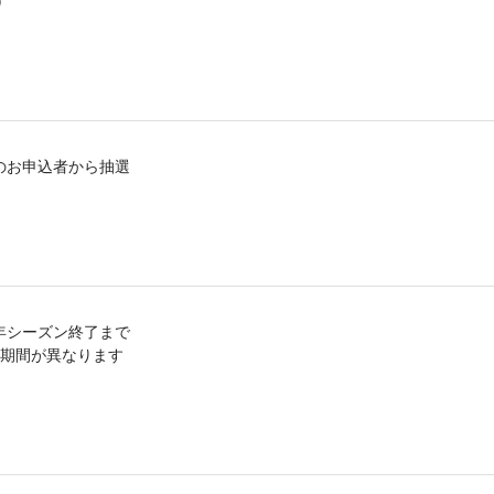
)
のお申込者から抽選
21年シーズン終了まで
期間が異なります