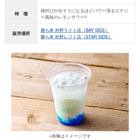
雄叫びが出そうになるほどパワー漲るエナジ
特 徴
ー風味のレモンサワー!!
勝ち串 外野ライト店（BAY SIDE）
販売場所
勝ち串 外野レフト店（STAR SIDE）
※
画像はイメージです