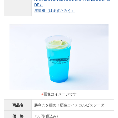
DE）
濱星樓（はますたろう）
※
画像はイメージです
商品名
勝利☆を掴め！藍色ライチカルピスソーダ
価 格
750円(税込み)