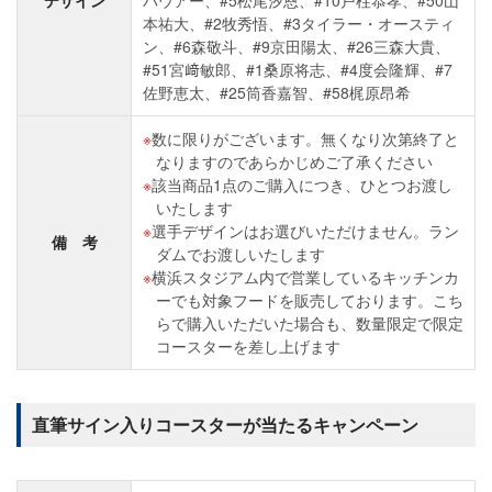
デザイン
バウアー、#5松尾汐恩、#10戸柱恭孝、#50山
本祐大、#2牧秀悟、#3タイラー・オースティ
ン、#6森敬斗、#9京田陽太、#26三森大貴、
#51宮﨑敏郎、#1桑原将志、#4度会隆輝、#7
佐野恵太、#25筒香嘉智、#58梶原昂希
数に限りがございます。無くなり次第終了と
なりますのであらかじめご了承ください
該当商品1点のご購入につき、ひとつお渡し
いたします
選手デザインはお選びいただけません。ラン
備 考
ダムでお渡しいたします
横浜スタジアム内で営業しているキッチンカ
ーでも対象フードを販売しております。こち
らで購入いただいた場合も、数量限定で限定
コースターを差し上げます
直筆サイン入りコースターが当たるキャンペーン