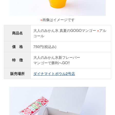
※
画像はイメージです
大人のみかん氷 真夏のGOGOマンゴー
※
アル
商品名
コール
価 格
750円(税込み)
大人のみかん氷新フレーバー
特 徴
マンゴーで勝利へGO!!
販売場所
ダイナマイトボウル2号店