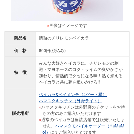
※
画像はイメージです
商品名
情熱のチリレモンベイカラ
価 格
800円(税込み)
みんな大好きベイカラに、チリレモンの刺
激・マヨネーズのコク・ライムの爽やかさが
特 徴
加わり、情熱的でクセになる味！熱く燃える
ベイカラと共に夢を追いかけろ!!
ベイカラ&ベイメンチ（4ゲート横）
ハマスタキッチン（外野ライト）
ハマスタキッチンは外野席のチケットをお持
販売場所
ちの方のみご購入いただけます
通常のベイカラは当該店舗では販売いたしま
せん。
ハマスタモバイルオーダー（HaMaM
o!）
にてご購入いただけます