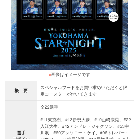
※
画像はイメージです
スペシャルフードをお買い求めいただくと限
概 要
定コースターが付いてきます！
全22選手
#11東克樹、#13伊勢大夢、#19山﨑康晃、#22
入江大生、#42アンドレ・ジャクソン、#53中
選手
川颯、#69アンソニー・ケイ、#96トレバー・