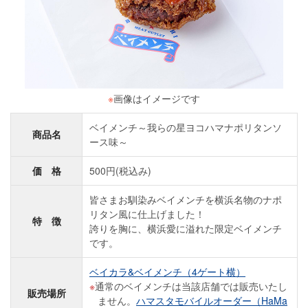
※
画像はイメージです
ベイメンチ～我らの星ヨコハマナポリタンソ
商品名
ース味～
価 格
500円(税込み)
皆さまお馴染みベイメンチを横浜名物のナポ
リタン風に仕上げました！
特 徴
誇りを胸に、横浜愛に溢れた限定ベイメンチ
です。
ベイカラ&ベイメンチ（4ゲート横）
通常のベイメンチは当該店舗では販売いたし
販売場所
ません。
ハマスタモバイルオーダー（HaMa