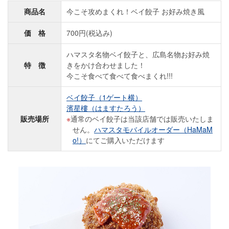
商品名
今こそ攻めまくれ！ベイ餃子 お好み焼き風
価 格
700円(税込み)
ハマスタ名物ベイ餃子と、広島名物お好み焼
特 徴
きをかけ合わせました！
今こそ食べて食べて食べまくれ!!!
ベイ餃子（1ゲート横）
濱星樓（はますたろう）
販売場所
通常のベイ餃子は当該店舗では販売いたしま
せん。
ハマスタモバイルオーダー（HaMaM
o!）
にてご購入いただけます