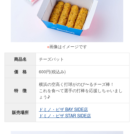
※
画像はイメージです
商品名
チーズバット
価 格
600円(税込み)
横浜の空高く打球がのび〜るチーズ棒！
特 徴
これを食べて選手の打棒を応援しちゃいまし
ょう♪
ドミノ・ピザ BAY SIDE店
販売場所
ドミノ・ピザ STAR SIDE店