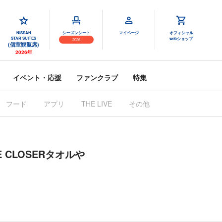
NISSAN
シーズンシート
マイページ
オフィシャル
STAR SUITES
webショップ
2026
(個室観覧席)
2026年
イベント・応援
ファンクラブ
特集
フード
アプリ
THE LIVE
その他
HE CLOSERタオルや