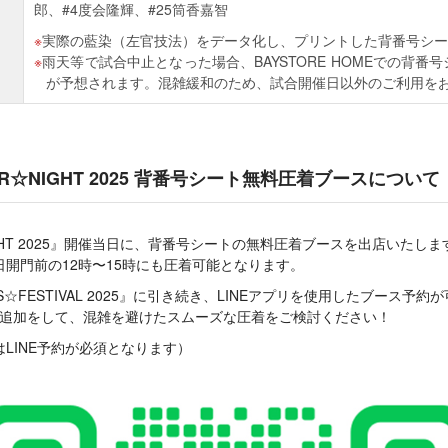
郎、#4度会隆輝、#25筒香嘉智
実際の藍染（左官技法）をデータ化し、プリントした背番号シー
雨天等で試合中止となった場合、BAYSTORE HOMEでの背
が予想されます。混雑緩和のため、試合開催日以外のご利用を
TAR☆NIGHT 2025 背番号シート無料圧着ブースについて
☆NIGHT 2025』開催当日に、背番号シートの無料圧着ブースを出店いた
開門前の12時〜15時にも圧着可能となります。
RLS☆FESTIVAL 2025』に引き続き、LINEアプリを使用したブース予約
ち追加をして、混雑を避けたスムーズな圧着をご検討ください！
LINE予約が必須となります）