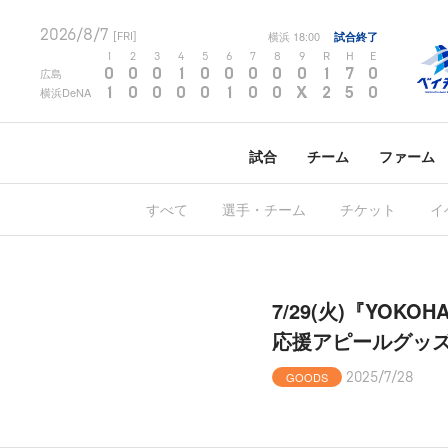
2026/8/7
横浜
18:00
試合終了
[FRI]
1
2
3
4
5
6
7
8
9
R
H
E
0
0
0
1
0
0
0
0
0
1
7
0
広島
1
0
0
0
0
1
0
0
X
2
5
0
横浜DeNA
試合
チーム
ファーム
すべて
選手・チーム
チケット
イ
7/29(火)『YOKO
応援アピールグッ
GOODS
2025/7/28