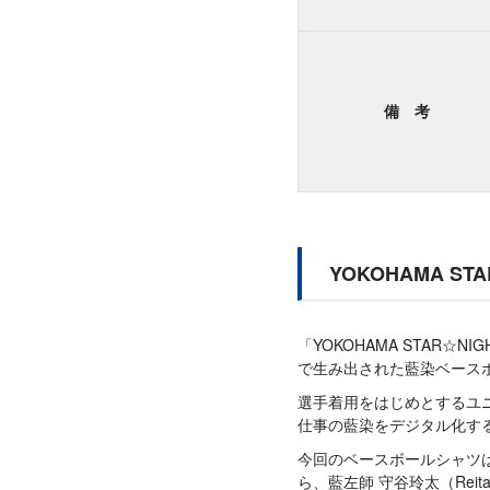
備 考
YOKOHAMA ST
「YOKOHAMA STAR☆
で生み出された藍染ベース
選手着用をはじめとするユ
仕事の藍染をデジタル化す
今回のベースボールシャツ
ら、藍左師 守谷玲太（Rei