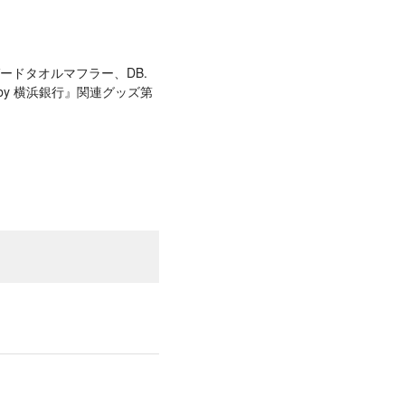
ガードタオルマフラー、DB.
d by 横浜銀行』関連グッズ第