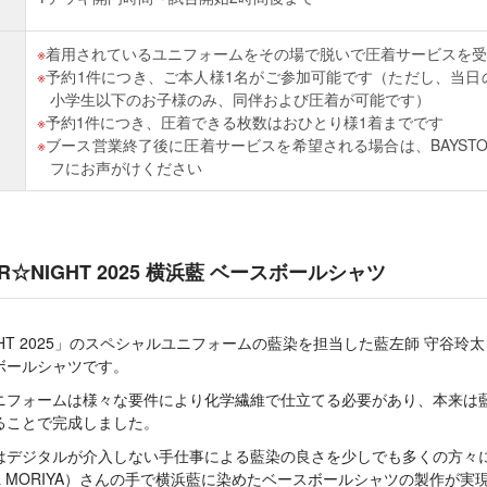
着用されているユニフォームをその場で脱いで圧着サービスを受
予約1件につき、ご本人様1名がご参加可能です（ただし、当日
小学生以下のお子様のみ、同伴および圧着が可能です）
予約1件につき、圧着できる枚数はおひとり様1着までです
ブース営業終了後に圧着サービスを希望される場合は、BAYSTO
フにお声がけください
AR☆NIGHT 2025 横浜藍 ベースボールシャツ
NIGHT 2025」のスペシャルユニフォームの藍染を担当した藍左師 守谷玲太（R
ボールシャツです。
ニフォームは様々な要件により化学繊維で仕立てる必要があり、本来は
ることで完成しました。
はデジタルが介入しない手仕事による藍染の良さを少しでも多くの方々
ta MORIYA）さんの手で横浜藍に染めたベースボールシャツの製作が実