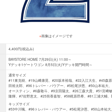
※
画像はイメージです
4,400円(税込み)
BAYSTORE HOME 7月29日(火) 11:00～
Yデッキ1ゲートワゴン 8月5日(火)Yデッキ開門時間～
通常サイズ
#11東克樹、#19山﨑康晃、#20坂本裕哉、#22入江大生、#45森原
田裕太郎、#96トレバー・バウアー、#5松尾汐恩、#50山本祐大、
オースティン、#6森敬斗、#9京田陽太、#26三森大貴、#51宮﨑
隆輝、#7佐野恵太、#25筒香嘉智、#58梶原昂希、#81三浦大輔、
キッズサイズ
#53中川颯、#96トレバー・バウアー、#5松尾汐恩、#50山本祐大