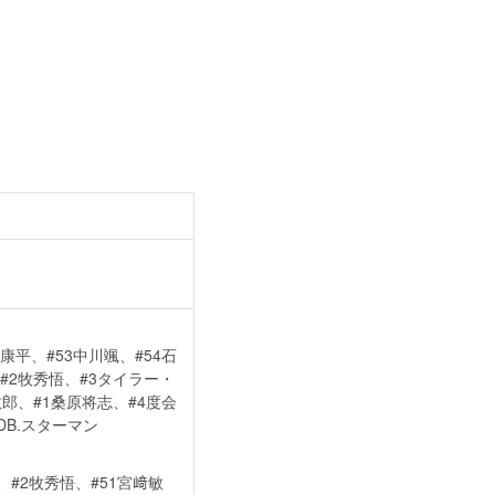
康平、#53中川颯、#54石
#2牧秀悟、#3タイラー・
敏郎、#1桑原将志、#4度会
DB.スターマン
、#2牧秀悟、#51宮﨑敏