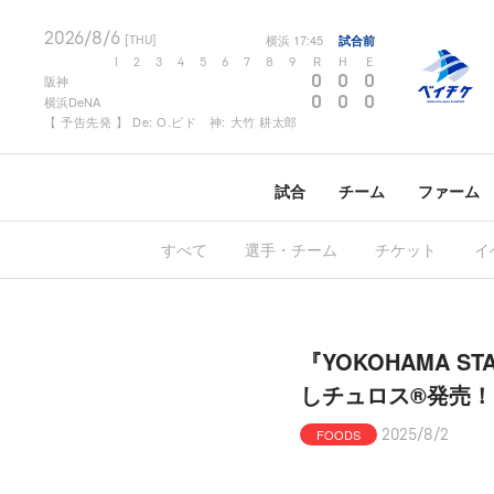
2026/8/6
横浜
17:45
試合前
[THU]
1
2
3
4
5
6
7
8
9
R
H
E
0
0
0
阪神
0
0
0
横浜DeNA
【 予告先発 】 De: O.ビド 神: 大竹 耕太郎
試合
チーム
ファーム
すべて
選手・チーム
チケット
イ
『YOKOHAMA ST
しチュロス®発売！
FOODS
2025/8/2