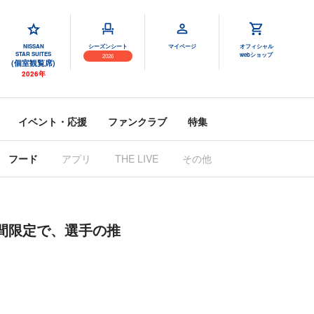
NISSAN
シーズンシート
マイページ
オフィシャル
STAR SUITES
webショップ
2026
(個室観覧席)
2026年
イベント・応援
ファンクラブ
特集
フード
アプリ
THE LIVE
その他
』の3日間限定で、選手の推