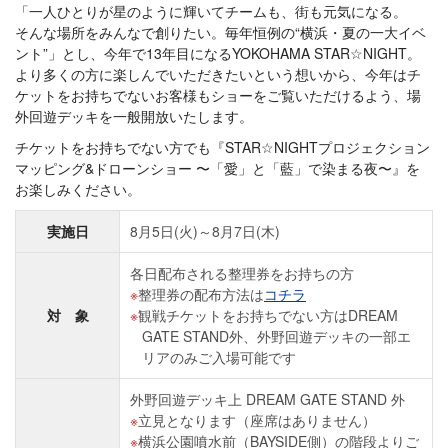
「一人ひとりが星のように輝いてチームも、街も元気になる。
そんな場所をみんなで創りたい。毎年恒例の“横浜・夏の一大イベ
ント”」とし、今年で13年目になるYOKOHAMA STAR☆NIGHT。
より多くの方に楽しんでいただきたいという想いから、今年はチ
ケットをお持ちでないお客様もショーをご覧いただけるよう、場
外回遊デッキを一般開放いたします。
チケットをお持ちでない方でも『STAR☆NIGHTプロジェクション
マッピング&ドローンショー 〜「愛」と「藍」で染まる夜〜』を
お楽しみください。
実施日
8月5日(火)～8月7日(木)
各日配布される整理券をお持ちの方
整理券の配布方法は
コチラ
対 象
観戦チケットをお持ちでない方はDREAM
GATE STAND外、外野回遊デッキの一部エ
リアのみご入場可能です
外野回遊デッキ上 DREAM GATE STAND 外
立見となります（座席はありません）
横浜公園噴水前（BAYSIDE側）の階段よりご