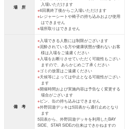
入場いただけます
場 所
6回裏終了後からご入場いただけます
レジャーシートや椅子の持ち込みおよび使用
はできません
場所取りはできません
入場できる人数には制限がございます
泥酔されている方や健康状態が優れないお客
様は入場をご遠慮ください
入場をお断りさせていただく可能性もござい
ますので、あらかじめご了承ください
ゴミの放置はご遠慮ください
天候等によっては中止となる可能性がござい
ます
開催時間および実施内容は予告なく変更する
場合がございます
ビン、缶の持ち込みはできません
備 考
外野回遊デッキは5回表から通行止めとなり
ます
5回表から、外野回遊デッキを利用したBAY
SIDE、STAR SIDEの往来はできかねますの