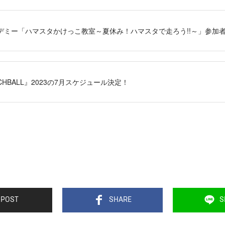
カデミー「ハマスタかけっこ教室～夏休み！ハマスタで走ろう!!～」参加
ATCHBALL』2023の7月スケジュール決定！
POST
SHARE
S