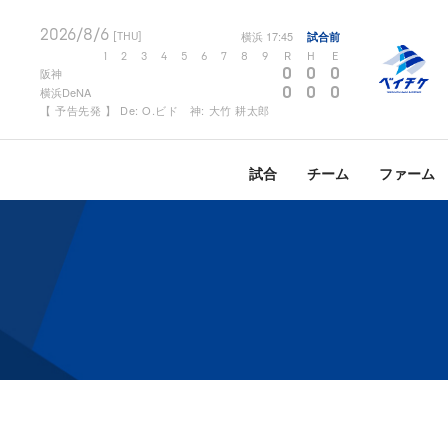
2026/8/6
横浜
17:45
試合前
[THU]
1
2
3
4
5
6
7
8
9
R
H
E
0
0
0
阪神
0
0
0
横浜DeNA
【 予告先発 】 De: O.ビド 神: 大竹 耕太郎
試合
チーム
ファーム