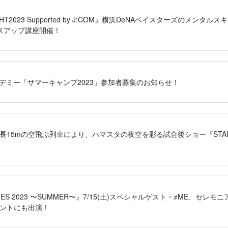
HT2023 Supported by J:COM』横浜DeNAベイスターズのメン
スアップ講座開催！
カデミー「サマーキャンプ2023」参加者募集のお知らせ！
長15mの空飛ぶ列車により、ハマスタの夜空を彩る試合後ショー『STAR☆N
SERIES 2023 〜SUMMER〜』7/15(土)スペシャルゲスト・≠ME、セ
ントにも出演！