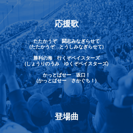
応援歌
たたかうぞ 闘志みなぎらせて
(たたかうぞ とうしみなぎらせて)
勝利の海 行くぞベイスターズ
(しょうりのうみ ゆくぞベイスターズ)
かっとばせー 坂口！
(かっとばせー さかぐち！)
登場曲