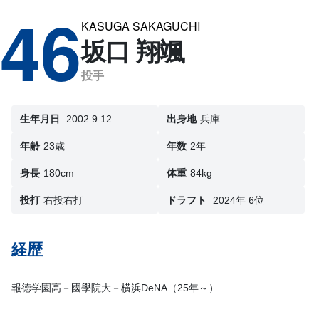
46
KASUGA SAKAGUCHI
坂口 翔颯
投手
生年月日
2002.9.12
出身地
兵庫
年齢
23歳
年数
2年
身長
180cm
体重
84kg
投打
右投右打
ドラフト
2024年 6位
経歴
報徳学園高－國學院大－横浜DeNA（25年～）