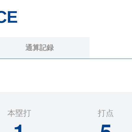
CE
通算記録
本塁打
打点
1
5