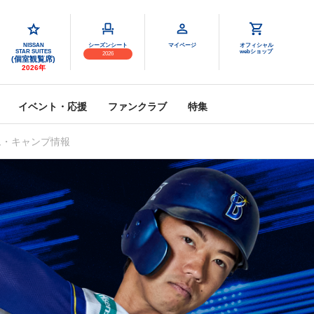
NISSAN
シーズンシート
マイページ
オフィシャル
STAR SUITES
webショップ
2026
(個室観覧席)
2026年
イベント・応援
ファンクラブ
特集
ム・キャンプ情報