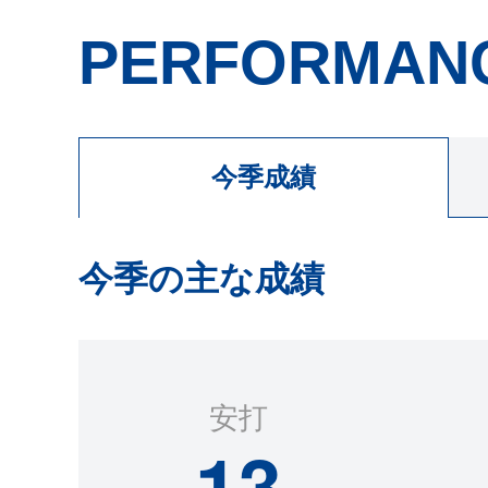
PERFORMAN
今季成績
今季の主な成績
安打
13