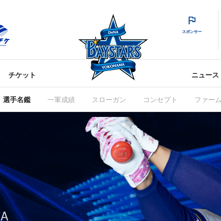
スポンサー
チケット
ニュース
選手名鑑
一軍成績
スローガン
コンセプト
ファー
RA