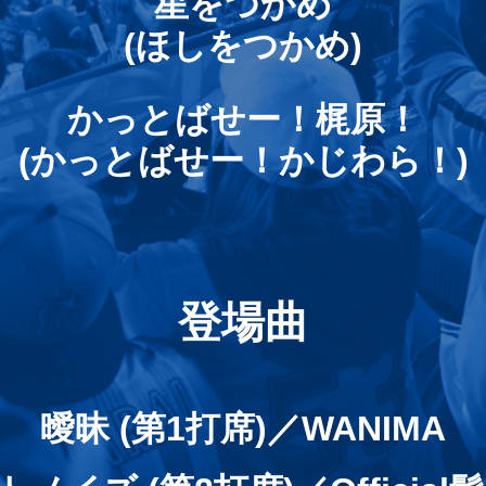
星をつかめ
(ほしをつかめ)
かっとばせー！梶原！
(かっとばせー！かじわら！)
登場曲
曖昧 (第1打席)／WANIMA