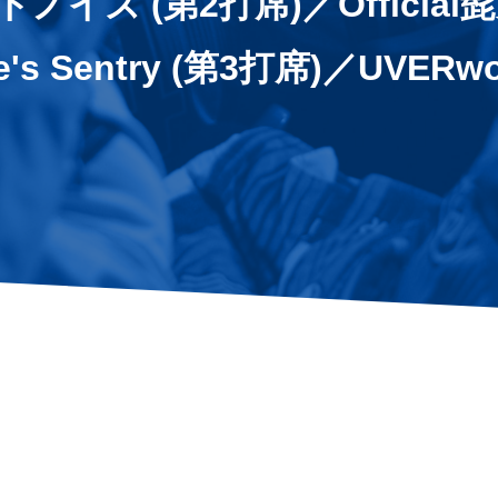
ノイズ (第2打席)／Official髭
e's Sentry (第3打席)／UVERwo