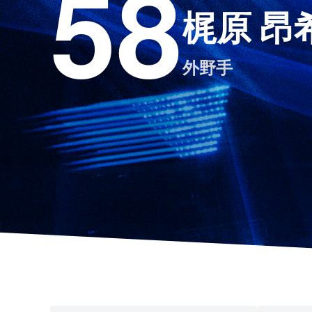
58
梶原 昂
外野手