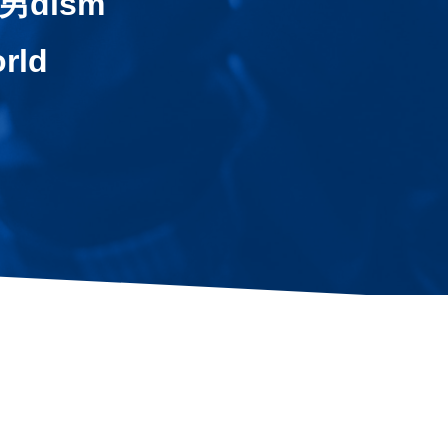
男dism
rld