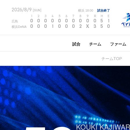
2026/8/9
[SUN]
横浜
18:00
試合終了
1
2
3
4
5
6
7
8
9
R
H
E
0
0
0
0
0
0
0
0
0
0
5
1
広島
0
0
0
1
0
0
0
2
X
3
5
0
横浜DeNA
試合
チーム
ファーム
チームTOP
KOUKI KAJIWA