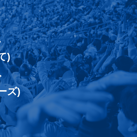
て
て)
ズ
ーズ)