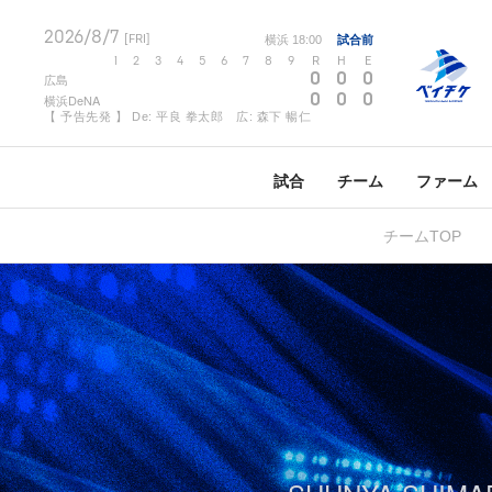
2026/8/7
[FRI]
横浜
18:00
試合前
1
2
3
4
5
6
7
8
9
R
H
E
0
0
0
広島
0
0
0
横浜DeNA
【 予告先発 】 De: 平良 拳太郎 広: 森下 暢仁
試合
チーム
ファーム
チームTOP