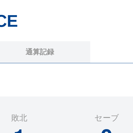
CE
通算記録
敗北
セーブ