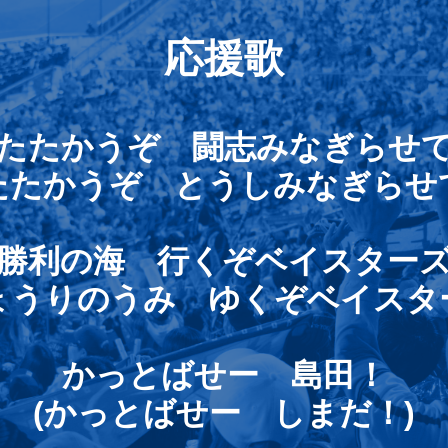
応援歌
たたかうぞ 闘志みなぎらせ
たたかうぞ とうしみなぎらせ
勝利の海 行くぞベイスター
ょうりのうみ ゆくぞベイスタ
かっとばせー 島田！
(かっとばせー しまだ！)