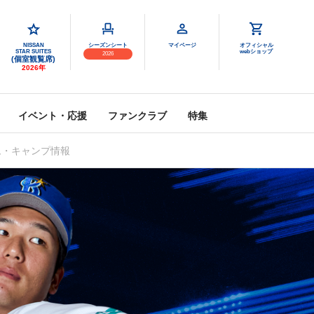
NISSAN
シーズンシート
マイページ
オフィシャル
STAR SUITES
webショップ
2026
(個室観覧席)
2026年
イベント・応援
ファンクラブ
特集
ム・キャンプ情報