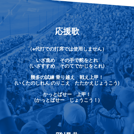
応援歌
（※代打での打席では使用しません）
いざ進め その手で舵をとれ
(いざすすめ そのてでかじをとれ)
幾多の試練 乗り越え 戦え上甲！
(いくたのしれん のりこえ たたかえじょうこう)
かっとばせー 上甲！
(かっとばせー じょうこう！)