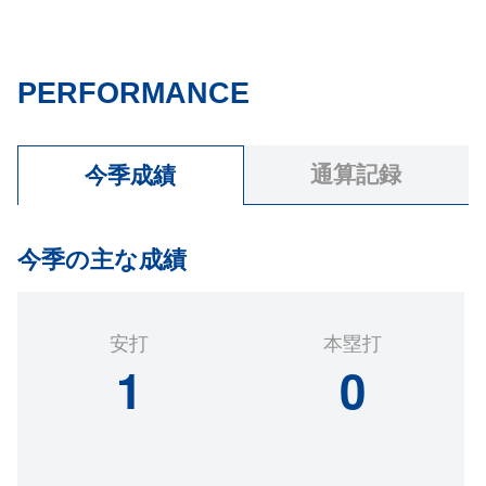
PERFORMANCE
通算記録
今季成績
今季の主な成績
安打
本塁打
1
0