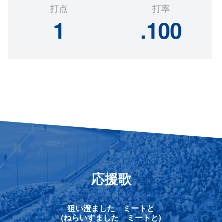
打点
打率
1
.100
応援歌
狙い澄ました ミートと
(ねらいすました ミートと)