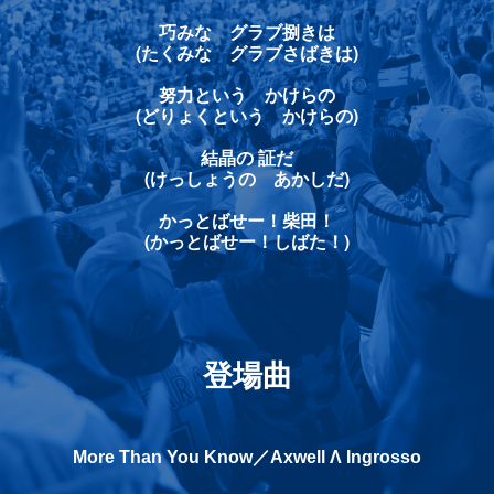
巧みな グラブ捌きは
(たくみな グラブさばきは)
努力という かけらの
(どりょくという かけらの)
結晶の 証だ
(けっしょうの あかしだ)
かっとばせー！柴田！
(かっとばせー！しばた！)
登場曲
More Than You Know／Axwell Λ Ingrosso