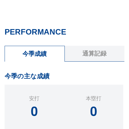
PERFORMANCE
通算記録
今季成績
今季の主な成績
安打
本塁打
0
0