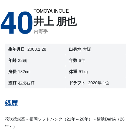
40
TOMOYA INOUE
井上 朋也
内野手
生年月日
2003.1.28
出身地
大阪
年齢
23歳
年数
6年
身長
182cm
体重
91kg
投打
右投右打
ドラフト
2020年 1位
経歴
花咲徳栄高－福岡ソフトバンク（21年～26年）－横浜DeNA（26
年～）