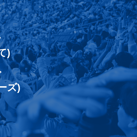
て
て)
ズ
ーズ)