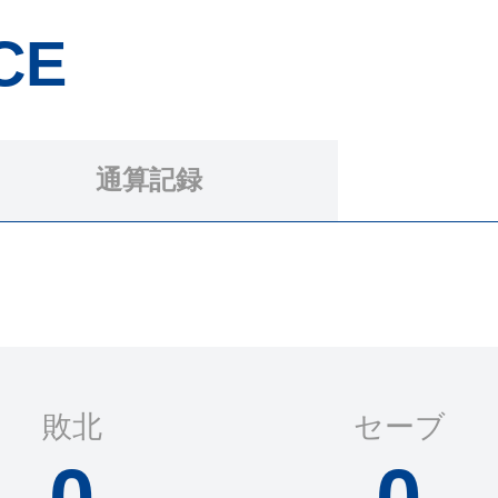
CE
通算記録
敗北
セーブ
0
0