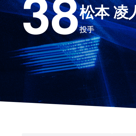
38
松本 凌
投手