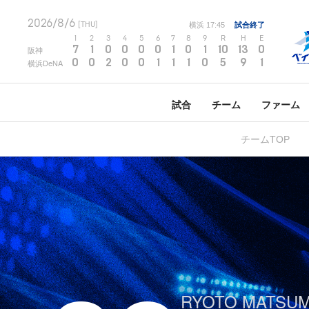
2026/8/6
[THU]
横浜
17:45
試合終了
1
2
3
4
5
6
7
8
9
R
H
E
7
1
0
0
0
0
1
0
1
10
13
0
阪神
0
0
2
0
0
1
1
1
0
5
9
1
横浜DeNA
試合
チーム
ファーム
チームTOP
RYOTO MATSU