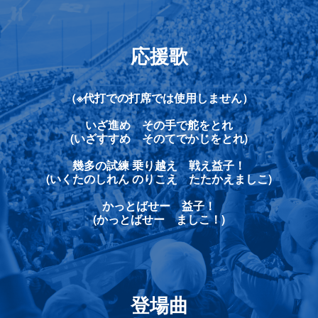
応援歌
（※代打での打席では使用しません）
いざ進め その手で舵をとれ
(いざすすめ そのてでかじをとれ)
幾多の試練 乗り越え 戦え益子！
(いくたのしれん のりこえ たたかえましこ)
かっとばせー 益子！
(かっとばせー ましこ！)
登場曲