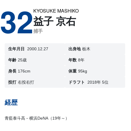
32
KYOSUKE MASHIKO
益子 京右
捕手
生年月日
2000.12.27
出身地
栃木
年齢
25歳
年数
8年
身長
176cm
体重
95kg
投打
右投右打
ドラフト
2018年 5位
経歴
青藍泰斗高－横浜DeNA（19年～）