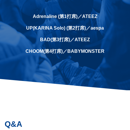
Adrenaline (第1打席)／ATEEZ
UP(KARINA Solo) (第2打席)／aespa
BAD(第3打席)／ATEEZ
CHOOM(第4打席)／BABYMONSTER
Q&A