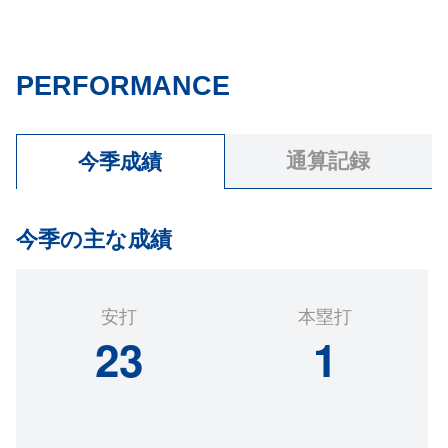
PERFORMANCE
通算記録
今季成績
今季の主な成績
安打
本塁打
23
1