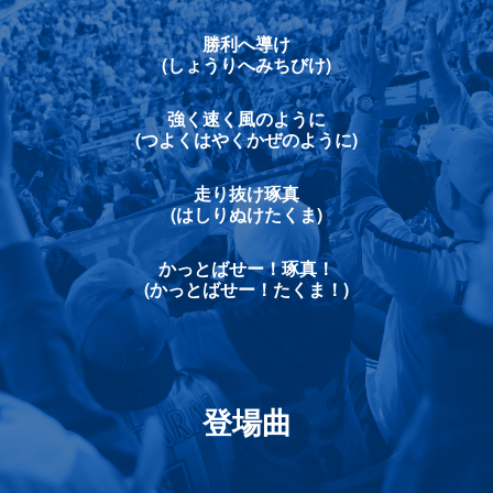
勝利へ導け
(しょうりへみちびけ)
強く速く風のように
(つよくはやくかぜのように)
走り抜け琢真
(はしりぬけたくま)
かっとばせー！琢真！
(かっとばせー！たくま！)
登場曲