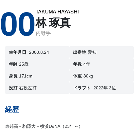
00
TAKUMA HAYASHI
林 琢真
内野手
生年月日
2000.8.24
出身地
愛知
年齢
25歳
年数
4年
身長
171cm
体重
80kg
投打
右投左打
ドラフト
2022年 3位
経歴
東邦高－駒澤大－横浜DeNA（23年～）