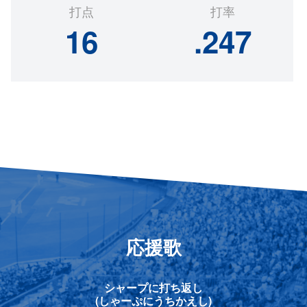
打点
打率
16
.247
応援歌
シャープに打ち返し
(しゃーぷにうちかえし)