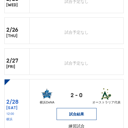
試合予定なし
[WED]
2/26
試合予定なし
[THU]
2/27
試合予定なし
[FRI]
2 - 0
2/28
横浜DeNA
オーストラリア代表
[SAT]
12:00
試合結果
横浜
練習試合