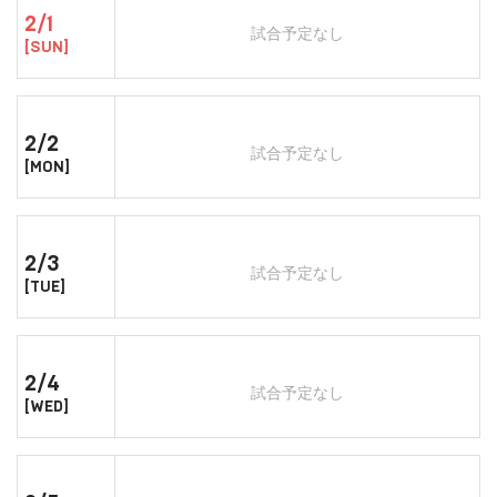
2/1
試合予定なし
[SUN]
2/2
試合予定なし
[MON]
2/3
試合予定なし
[TUE]
2/4
試合予定なし
[WED]