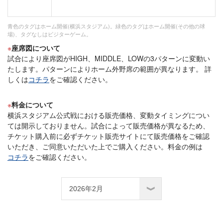
青色のタグはホーム開催(横浜スタジアム)。緑色のタグはホーム開催(その他の球
場)、タグなしはビジターゲーム。
座席図について
試合により座席図がHIGH、MIDDLE、LOWの3パターンに変動い
たします。パターンによりホーム外野席の範囲が異なります。 詳
しくは
コチラ
をご確認ください。
料金について
横浜スタジアム公式戦における販売価格、変動タイミングについ
ては開示しておりません。試合によって販売価格が異なるため、
チケット購入前に必ずチケット販売サイトにて販売価格をご確認
いただき、ご同意いただいた上でご購入ください。料金の例は
コチラ
をご確認ください。