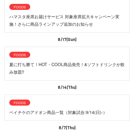
FOODS
ハマスタ座席お届けサービス 対象座席拡大キャンペーン実
施！さらに商品ラインアップ追加のお知らせ
8/17(Sun)
FOODS
夏に打ち勝て！HOT・COOL商品発売！&ソフトドリンクが飲
み放題!!
8/14(Thu)
FOODS
ベイチケのアドオン商品一覧（対象試合:9/14(日)-）
8/7(Thu)