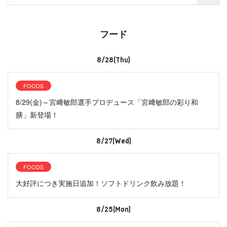
フード
8/28(Thu)
FOODS
8/29(金)～宮﨑敏郎選手プロデュース「宮﨑敏郎の彩り和
膳」新登場！
8/27(Wed)
FOODS
大好評につき実施日追加！ソフトドリンク飲み放題！
8/25(Mon)