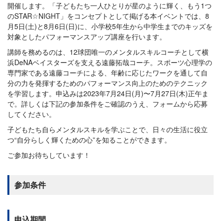
開催します。「子どもたち一人ひとりが星のように輝く、もう1つ
のSTAR☆NIGHT」をコンセプトとして掲げる本イベントでは、8
月5日(土)と8月6日(日)に、小学校5年生から中学生までのキッズを
対象としたパフォーマンスアップ講座を行います。
講師を務めるのは、12球団唯一のメンタルスキルコーチとして横
浜DeNAベイスターズを支える遠藤拓哉コーチ。スポーツ心理学の
専門家である遠藤コーチによる、年齢に応じたワークを通して自
分の力を発揮するためのパフォーマンス向上のためのテクニック
を学習します。︎申込みは2023年7月24日(月)〜7月27日(木)正午ま
で。詳しくは下記の参加条件をご確認のうえ、フォームから応募
してください。
子どもたち自らメンタルスキルを学ぶことで、日々の生活に役立
つ“自分らしく輝くための心”を知ることができます。
ご参加お待ちしています！
参加条件
申込期間