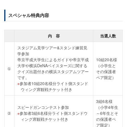
スペシャル特典内容
内 容
当選人数
スタジアム見学ツアー&スタンド練習見
学参加
帝京平成大学生によるガイドや帝京平成
10組20名様
大学や横浜DeNAベイスターズに関する
（小学生と
①
クイズ出題付きの横浜スタジアムツアー
その保護者
です。
ペア限定）
参加者10組20名様分ライト側スタンド
ウィング席観戦チケット付き
3組6名様
スピードガンコンテスト参加
（小学4年生
②
参加者3組6名様分ライト側スタンドウ
～6年生とそ
ィング席観戦チケット付き
の保護者ペ
ア限定）