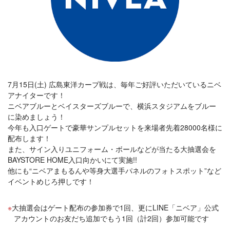
7月15日(土) 広島東洋カープ戦は、毎年ご好評いただいているニベ
アナイターです！
ニベアブルーとベイスターズブルーで、横浜スタジアムをブルー
に染めましょう！
今年も入口ゲートで豪華サンプルセットを来場者先着28000名様に
配布します！
また、サイン入りユニフォーム・ボールなどが当たる大抽選会を
BAYSTORE HOME入口向かいにて実施!!
他にも“ニベアまもるんや等身大選手パネルのフォトスポット”など
イベントめじろ押しです！
大抽選会はゲート配布の参加券で1回、更にLINE「ニベア」公式
アカウントのお友だち追加でもう1回（計2回）参加可能です