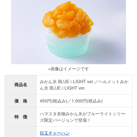
※
画像はイメージです
みかん氷 BLUE☆LIGHT ver.／ヘルメットみか
商品名
ん氷 BLUE☆LIGHT ver.
価 格
450円(税込み)／1,000円(税込み)
ハマスタ名物みかん氷がブルーライトシリー
特 徴
ズ限定バージョンで登場！
目玉チャーハン