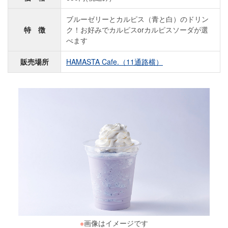
ブルーゼリーとカルピス（青と白）のドリン
特 徴
ク！お好みでカルピスorカルピスソーダが選
べます
販売場所
HAMASTA Cafe.（11通路横）
※
画像はイメージです