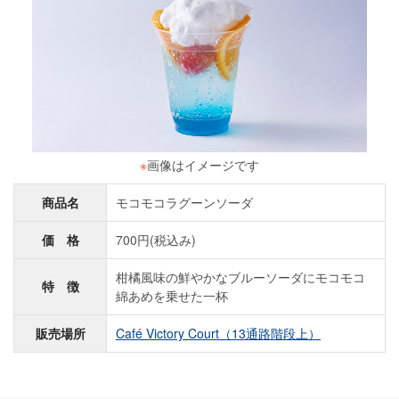
※
画像はイメージです
商品名
モコモコラグーンソーダ
価 格
700円(税込み)
柑橘風味の鮮やかなブルーソーダにモコモコ
特 徴
綿あめを乗せた一杯
販売場所
Café Victory Court（13通路階段上）