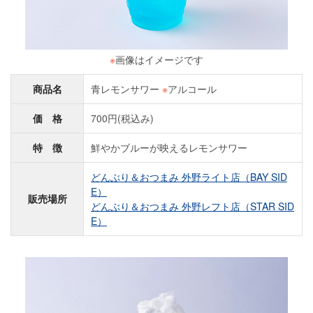
※
画像はイメージです
商品名
青レモンサワー
※
アルコール
価 格
700円(税込み)
特 徴
鮮やかブルーが映えるレモンサワー
どんぶり＆おつまみ 外野ライト店（BAY SID
E）
販売場所
どんぶり＆おつまみ 外野レフト店（STAR SID
E）