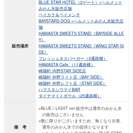
BLUE STAR HOTEL（2ゲート）
※
ヘルメット
みかん氷販売店舗
ベイカラ＆ベイメンチ
BAYSTARS DOG
※
ヘルメットみかん氷販売店
舗
HAMASTA SWEETS STAND（BAYSIDE ALLE
Y）
販売場所
HAMASTA SWEETS STAND（WING STAR SI
DE）
フレッシュネスバーガー（3通路横）
HAMASTA Cafe.（11通路横）
崎陽軒 内野STAR SIDE店
崎陽軒 外野ライト店（BAY SIDE）
崎陽軒 外野レフト店（STAR SIDE）
ハマスタシウマイBAR
ダイナマイトボウル（25通路横）
BLUE☆LIGHT ver.販売中は通常のみかん氷
の販売はございません
数に限りがございますため、無くなり次第、
備 考
通常のみかん氷での提供となります