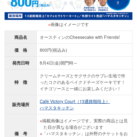
※
画像はイメージです
商品名
オースティンのCheesecake with Friends!
価 格
800円(税込み)
発売日時
8月4日(金)開門時～
クリームチーズとサクサクのサブレ生地で作
特 徴
ったコクのあるベイクドチーズケーキです！
イチゴソースと一緒にお楽しみください！
Café Victory Court（13通路階段上）
販売場所
ハマスタキッチン
掲載画像はイメージです。実際の商品とは見
た目が異なる場合がございます
備 考
「ハマスタキッチン」は外野のチケットをお