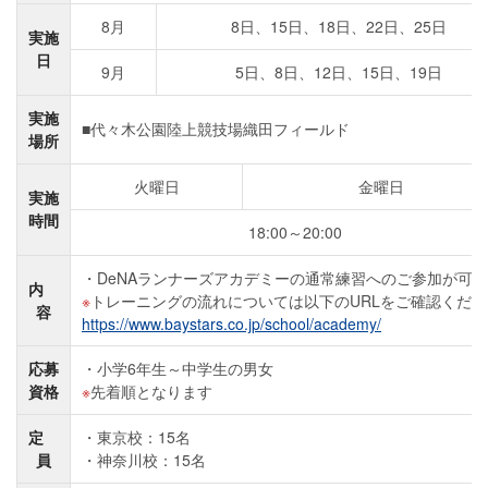
8月
8日、15日、18日、22日、25日
実施
日
9月
5日、8日、12日、15日、19日
実施
■代々木公園陸上競技場織田フィールド
場所
火曜日
金曜日
実施
時間
18:00～20:00
DeNAランナーズアカデミーの通常練習へのご参加が可
内
トレーニングの流れについては以下のURLをご確認くださ
容
https://www.baystars.co.jp/school/academy/
応募
小学6年生～中学生の男女
資格
先着順となります
定
東京校：15名
員
神奈川校：15名