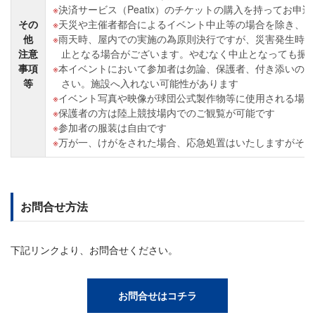
決済サービス（Peatix）のチケットの購入を持ってお申
その
天災や主催者都合によるイベント中止等の場合を除き、キ
他
雨天時、屋内での実施の為原則決行ですが、災害発生時・
注意
止となる場合がございます。やむなく中止となっても振
事項
本イベントにおいて参加者は勿論、保護者、付き添いの方
等
さい。施設へ入れない可能性があります
イベント写真や映像が球団公式製作物等に使用される場合
保護者の方は陸上競技場内でのご観覧が可能です
参加者の服装は自由です
万が一、けがをされた場合、応急処置はいたしますがその
お問合せ方法
下記リンクより、お問合せください。
お問合せはコチラ