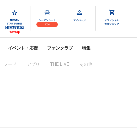
NISSAN
シーズンシート
マイページ
オフィシャル
STAR SUITES
webショップ
2026
(個室観覧席)
2026年
イベント・応援
ファンクラブ
特集
フード
アプリ
THE LIVE
その他