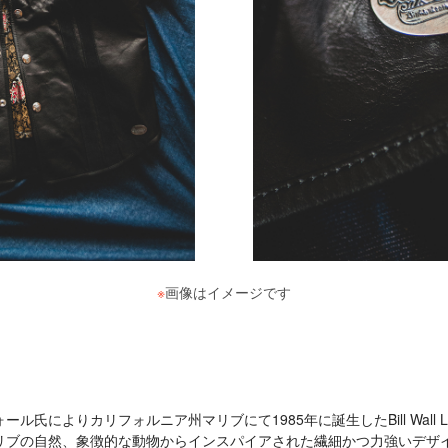
※
画像はイメージです
氏によりカリフォルニア州マリブにて1985年に誕生したBill Wall L
リブの自然、象徴的な動物からインスパイアされた繊細かつ力強いデザ