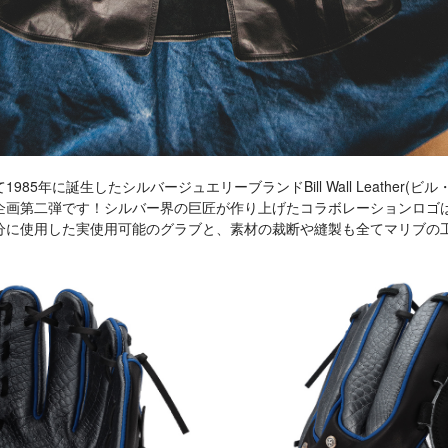
85年に誕生したシルバージュエリーブランドBill Wall Leather(
企画第二弾です！シルバー界の巨匠が作り上げたコラボレーションロゴ
分に使用した実使用可能のグラブと、素材の裁断や縫製も全てマリブの