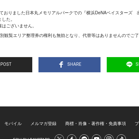
定しておりました日本丸メモリアルパークでの『横浜DeNAベイスターズ 出
ました。
催はございません。
別観覧エリア整理券の権利も無効となり、代替等はありませんのでご了
POST
SHARE
S
モバイル
メルマガ登録
商標・肖像・著作権・免責事項
プ