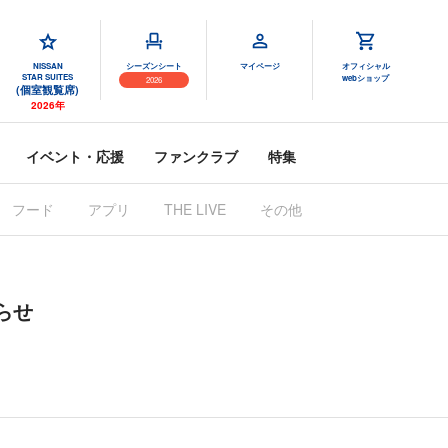
NISSAN
シーズンシート
マイページ
オフィシャル
STAR SUITES
webショップ
2026
(個室観覧席)
2026年
イベント・応援
ファンクラブ
特集
フード
アプリ
THE LIVE
その他
らせ