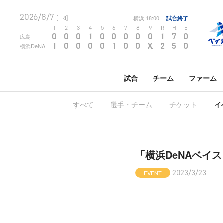
2026/8/7
横浜
18:00
試合終了
[FRI]
1
2
3
4
5
6
7
8
9
R
H
E
0
0
0
1
0
0
0
0
0
1
7
0
広島
1
0
0
0
0
1
0
0
X
2
5
0
横浜DeNA
試合
チーム
ファーム
すべて
選手・チーム
チケット
イ
「横浜DeNAベイ
EVENT
2023/3/23