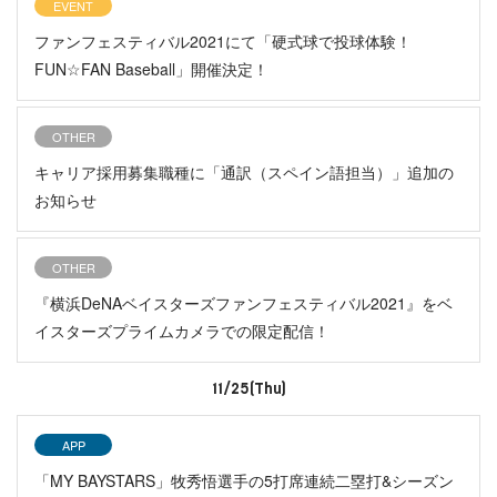
EVENT
ファンフェスティバル2021にて「硬式球で投球体験！
FUN☆FAN Baseball」開催決定！
OTHER
キャリア採用募集職種に「通訳（スペイン語担当）」追加の
お知らせ
OTHER
『横浜DeNAベイスターズファンフェスティバル2021』をベ
イスターズプライムカメラでの限定配信！
11/25(Thu)
APP
「MY BAYSTARS」牧秀悟選手の5打席連続二塁打&シーズン