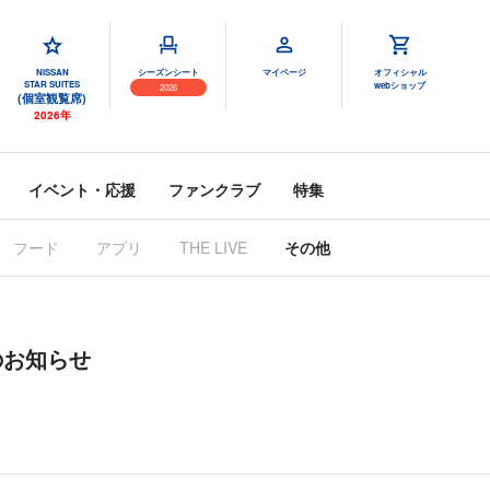
NISSAN
シーズンシート
マイページ
オフィシャル
STAR SUITES
webショップ
2026
(個室観覧席)
2026年
イベント・応援
ファンクラブ
特集
フード
アプリ
THE LIVE
その他
のお知らせ