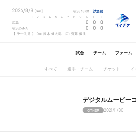
2026/8/8
横浜
18:00
試合前
[SAT]
1
2
3
4
5
6
7
8
9
R
H
E
0
0
0
広島
0
0
0
横浜DeNA
【 予告先発 】 De: 篠木 健太郎 広: 斉藤 優汰
試合
チーム
ファーム
すべて
選手・チーム
チケット
イ
デジタルムービーコ
OTHER
2021/11/30