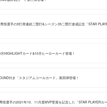
」牧秀悟選手の5打席連続二塁打&シーズン35二塁打達成記念「STAR PLAYE
！
」10月HIGHLIGHTカード&10月ヒーローカード登場！
S」SOUND付き「スタジアムコールカード」第四弾登場！
」牧秀悟選手の2021年10、11月度MVP受賞を記念した「STAR PLAYER