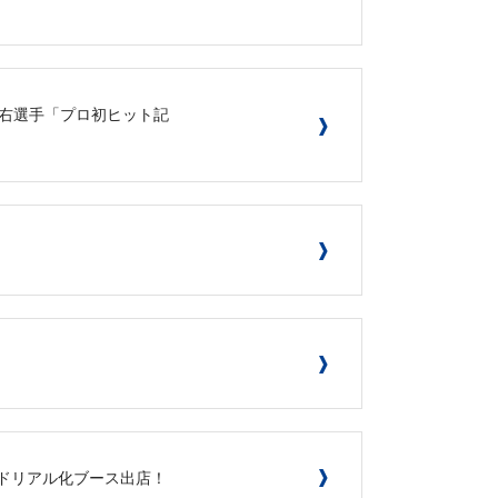
子京右選手「プロ初ヒット記
カードリアル化ブース出店！