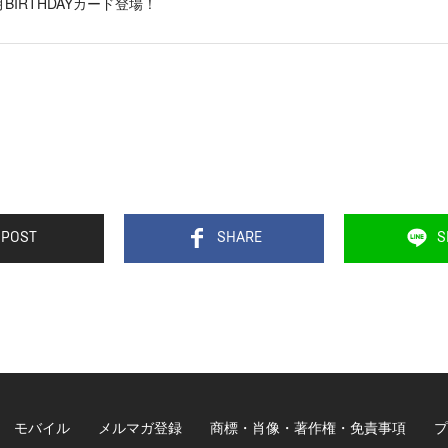
1月BIRTHDAYカード登場！
POST
SHARE
S
モバイル
メルマガ登録
商標・肖像・著作権・免責事項
プ