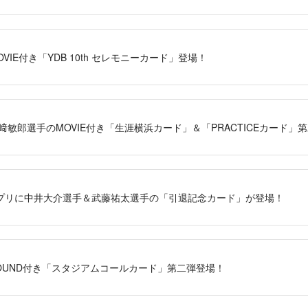
MOVIE付き「YDB 10th セレモニーカード」登場！
S」宮﨑敏郎選手のMOVIE付き「生涯横浜カード」＆「PRACTICEカード」
S」アプリに中井大介選手＆武藤祐太選手の「引退記念カード」が登場！
S」SOUND付き「スタジアムコールカード」第二弾登場！