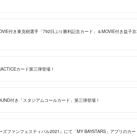
S」MOVIE付き東克樹選手「792日ぶり勝利記念カード」＆MOVIE付き益
PRACTICEカード第三弾登場！
S」SOUND付き「スタジアムコールカード」第三弾登場！
ーズファンフェスティバル2021』にて「MY BAYSTARS」アプリの