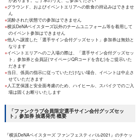
があります。ご了承のうえ、ご参加ください
グラウンド、およびイベントエリアへの飲食の持込みはできませ
ん
泥酔された状態での参加はできません
横浜DeNAベイスターズ以外のチームユニフォーム等を着用して
のイベント参加はできません
他人へ譲渡した「選手サイン会付グッズセット」参加券は無効と
なります
イベントエリアへのご入場の際は、「選手サイン会付グッズセッ
ト」参加券と会員証(マイページQRコードを含む)をご提示いた
だきます
当日、係員の指示に従っていただけない場合、イベントは中止さ
せていただきます
人工芝保護と安全面考慮のため、ハイヒール、スパイクでのご入
場は固くお断りいたします
「ファンクラブ会員限定選手サイン会付グッズセッ
ト」参加券 抽選発売 概要
『横浜DeNAベイスターズ ファンフェスティバル2021』のチケッ