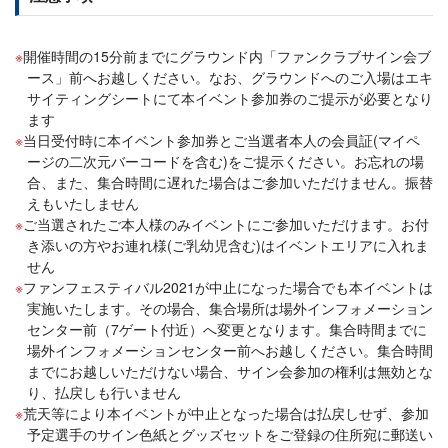
開催時間の15分前までにグラウンド内「ファンクラブサイン会ブ
ース」前へお越しください。なお、グラウンドへのご入場はエキ
サイティングシートにて本イベント参加券のご提示が必要となり
ます
当日受付時に本イベント参加券とご当選者本人の会員証(マイペ
ージの二次元バーコードを含む)をご提示ください。お忘れの場
合、また、集合時間に遅れた場合はご参加いただけません。振替
えもいたしません
ご当選されたご本人様のみイベントにご参加いただけます。お付
き添いの方やお連れ様(ご乳幼児含む)はイベントエリアに入れま
せん
ファンフェスティバル2021が中止になった場合でも本イベントは
実施いたします。その場合、集合場所は場外インフォメーション
センター前（7ゲート付近）へ変更となります。集合時間までに
場外インフォメーションセンター前へお越しください。集合時間
までにお越しいただけない場合、サイン会参加の権利は無効とな
り、払戻しも行いません
荒天等により本イベントが中止となった場合は払戻しせず、参加
予定選手のサイン色紙とグッズセットをご登録の住所宛に郵送い