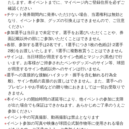
たします。本イベントまでに、マイページ内ご登録住所を必ずご
確認ください
チケット発券期間内に発券いただけない場合、当選権利は無効と
なり、イベント参加、グッズの引換えはできませんので、ご注意
ください
参加選手は当日まで未定です。選手をお選びいただくことや、券
面記載以外の部にご参加いただくことはできません
各部、参加する選手は2名です。1選手につき1枚の色紙(計:2選手
2枚)をお渡しいたします。1選手に複数枚貰うことはできません
サインは、当日球団が用意するサイン色紙とマジック(黒色)で行
います。お客様がご持参されたペンやグッズへのサイン等、球団
が用意するサイン色紙以外へのサインは行いません
選手への直接的な接触(ハイタッチ・握手を含む触れる行為全
般)、サイン色紙の直接のお渡しはできません。また、選手への
プレゼントやお手紙などの贈り物におきましては一切お受取りで
きません
本イベントの開始時間の遅延等により、他イベントの参加に支障
が出た場合でも保証はできかねます。あらかじめご了承のうえご
参加ください
イベント中の写真撮影、動画撮影は禁止となります
イベント参加の写真や映像が球団公式製作物等に使用される場合