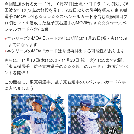
今回追加されるカードは、10月23日(土)対中日ドラゴンズ戦にて8
回被安打1無失点の好投を見せ、792日ぶりの勝利を掴んだ東克樹
選手のMOVIE付き☆☆☆☆☆スペシャルカードを含む2種&同日プ
ロ初ヒットを達成した益子京右選手のMOVIE付き☆☆☆☆☆スペ
シャルカードを含む2種！
本シリーズのMOVIEカードの排出期間は11月23日(祝・火)11:59
までになります
本シリーズのMOVIEカードは今後再排出する可能性があります
さらに、11月18日(木)15:00～11月23日(祝・火)11:59までの間、
「東克樹選手、益子京右選手の☆☆☆以上のカード」1枚確定イベ
ントを開催！
この機会に、東克樹選手、益子京右選手のスペシャルカードを手
に入れましょう！