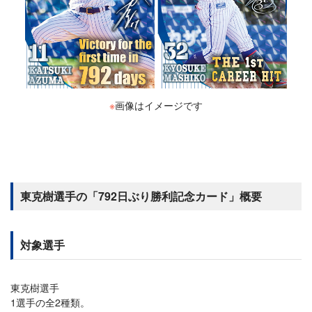
※
画像はイメージです
東克樹選手の「792日ぶり勝利記念カード」概要
対象選手
東克樹選手
1選手の全2種類。